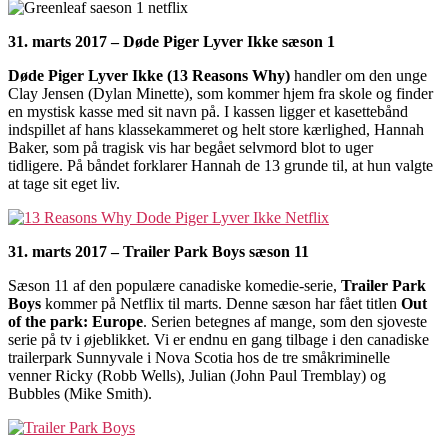
31. marts 2017 – Døde Piger Lyver Ikke sæson 1
Døde Piger Lyver Ikke (13 Reasons Why)
handler om den unge
Clay Jensen (Dylan Minette), som kommer hjem fra skole og finder
en mystisk kasse med sit navn på. I kassen ligger et kasettebånd
indspillet af hans klassekammeret og helt store kærlighed, Hannah
Baker, som på tragisk vis har begået selvmord blot to uger
tidligere. På båndet forklarer Hannah de 13 grunde til, at hun valgte
at tage sit eget liv.
31. marts 2017 – Trailer Park Boys sæson 11
Sæson 11 af den populære canadiske komedie-serie,
Trailer Park
Boys
kommer på Netflix til marts. Denne sæson har fået titlen
Out
of the park: Europe
. Serien betegnes af mange, som den sjoveste
serie på tv i øjeblikket. Vi er endnu en gang tilbage i den canadiske
trailerpark Sunnyvale i Nova Scotia hos de tre småkriminelle
venner Ricky (Robb Wells), Julian (John Paul Tremblay) og
Bubbles (Mike Smith).