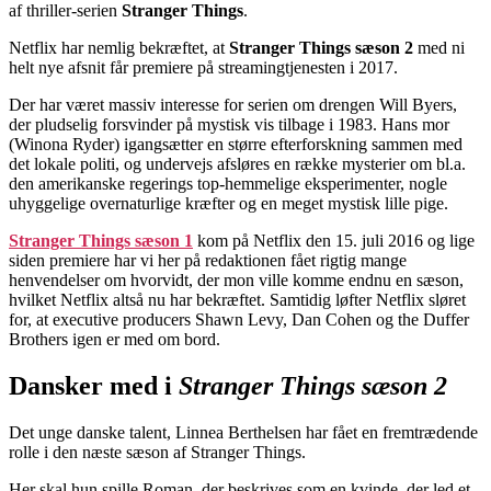
af thriller-serien
Stranger Things
.
Netflix har nemlig bekræftet, at
Stranger Things sæson 2
med ni
helt nye afsnit får premiere på streamingtjenesten i 2017.
Der har været massiv interesse for serien om drengen Will Byers,
der pludselig forsvinder på mystisk vis tilbage i 1983. Hans mor
(Winona Ryder) igangsætter en større efterforskning sammen med
det lokale politi, og undervejs afsløres en række mysterier om bl.a.
den amerikanske regerings top-hemmelige eksperimenter, nogle
uhyggelige overnaturlige kræfter og en meget mystisk lille pige.
Stranger Things sæson 1
kom på Netflix den 15. juli 2016 og lige
siden premiere har vi her på redaktionen fået rigtig mange
henvendelser om hvorvidt, der mon ville komme endnu en sæson,
hvilket Netflix altså nu har bekræftet. Samtidig løfter Netflix sløret
for, at executive producers Shawn Levy, Dan Cohen og the Duffer
Brothers igen er med om bord.
Dansker med i
Stranger Things sæson 2
Det unge danske talent, Linnea Berthelsen har fået en fremtrædende
rolle i den næste sæson af Stranger Things.
Her skal hun spille Roman, der beskrives som en kvinde, der led et