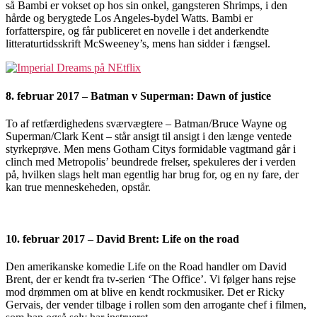
så Bambi er vokset op hos sin onkel, gangsteren Shrimps, i den
hårde og berygtede Los Angeles-bydel Watts. Bambi er
forfatterspire, og får publiceret en novelle i det anderkendte
litteraturtidsskrift McSweeney’s, mens han sidder i fængsel.
8. februar 2017 – Batman v Superman: Dawn of justice
To af retfærdighedens sværvægtere – Batman/Bruce Wayne og
Superman/Clark Kent – står ansigt til ansigt i den længe ventede
styrkeprøve. Men mens Gotham Citys formidable vagtmand går i
clinch med Metropolis’ beundrede frelser, spekuleres der i verden
på, hvilken slags helt man egentlig har brug for, og en ny fare, der
kan true menneskeheden, opstår.
10. februar 2017 – David Brent: Life on the road
Den amerikanske komedie Life on the Road handler om David
Brent, der er kendt fra tv-serien ‘The Office’. Vi følger hans rejse
mod drømmen om at blive en kendt rockmusiker. Det er Ricky
Gervais, der vender tilbage i rollen som den arrogante chef i filmen,