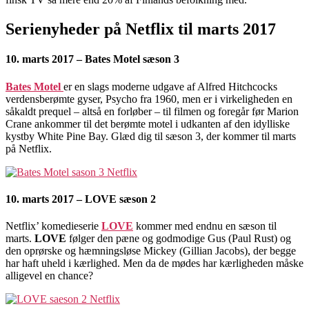
Serienyheder på Netflix til marts 2017
10. marts 2017 – Bates Motel sæson 3
Bates Motel
er en slags moderne udgave af Alfred Hitchcocks
verdensberømte gyser, Psycho fra 1960, men er i virkeligheden en
såkaldt prequel – altså en forløber – til filmen og foregår før Marion
Crane ankommer til det berømte motel i udkanten af ​​den idylliske
kystby White Pine Bay. Glæd dig til sæson 3, der kommer til marts
på Netflix.
10. marts 2017 – LOVE sæson 2
Netflix’ komedieserie
LOVE
kommer med endnu en sæson til
marts.
LOVE
følger den pæne og godmodige Gus (Paul Rust) og
den oprørske og hæmningsløse Mickey (Gillian Jacobs), der begge
har haft uheld i kærlighed. Men da de mødes har kærligheden måske
alligevel en chance?