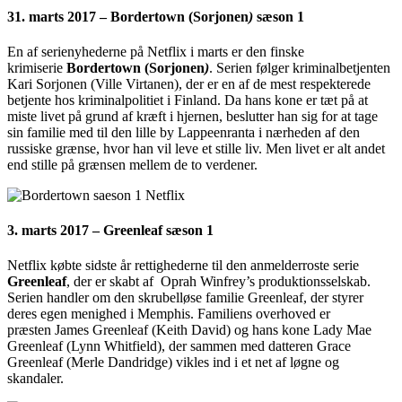
31. marts 2017 – Bordertown (
Sorjonen
)
sæson 1
En af serienyhederne på Netflix i marts er den finske
krimiserie
Bordertown (
Sorjonen
)
. Serien følger kriminalbetjenten
Kari Sorjonen (Ville Virtanen), der er en af de mest respekterede
betjente hos kriminalpolitiet i Finland. Da hans kone er tæt på at
miste livet på grund af kræft i hjernen, beslutter han sig for at tage
sin familie med til den lille by Lappeenranta i nærheden af den
russiske grænse, hvor han vil leve et stille liv. Men livet er alt andet
end stille på grænsen mellem de to verdener.
3. marts 2017 – Greenleaf sæson 1
Netflix købte sidste år rettighederne til den anmelderroste serie
Greenleaf
, der er skabt af Oprah Winfrey’s produktionsselskab.
Serien handler om den skrubelløse familie Greenleaf, der styrer
deres egen menighed i Memphis. Familiens overhoved er
præsten James Greenleaf (Keith David) og hans kone Lady Mae
Greenleaf (Lynn Whitfield), der sammen med datteren Grace
Greenleaf (Merle Dandridge) vikles ind i et net af løgne og
skandaler.