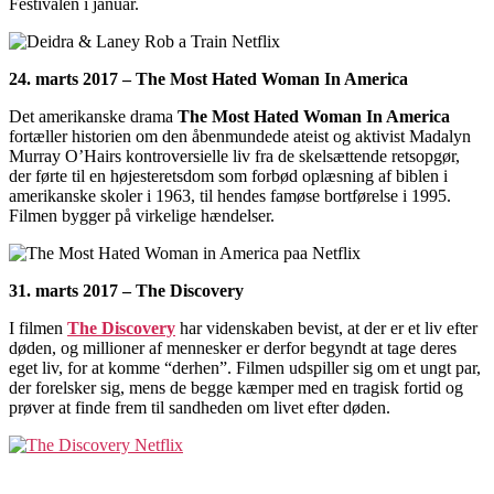
Festivalen i januar.
24. marts 2017 – The Most Hated Woman In America
Det amerikanske drama
The Most Hated Woman In America
fortæller historien om den åbenmundede ateist og aktivist Madalyn
Murray O’Hairs kontroversielle liv fra de skelsættende retsopgør,
der førte til en højesteretsdom som forbød oplæsning af biblen i
amerikanske skoler i 1963, til hendes famøse bortførelse i 1995.
Filmen bygger på virkelige hændelser.
31. marts 2017 – The Discovery
I filmen
The Discovery
har videnskaben bevist, at der er et liv efter
døden, og millioner af mennesker er derfor begyndt at tage deres
eget liv, for at komme “derhen”. Filmen udspiller sig om et ungt par,
der forelsker sig, mens de begge kæmper med en tragisk fortid og
prøver at finde frem til sandheden om livet efter døden.