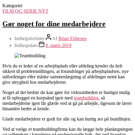
Kategorier
FILM OG SERIE NYT
Gør noget for dine medarbejdere
Indlægsforfatter
Af
Brian Ebbesen
Indlægsdato
8. marts 2019
Hvis du er leder af en arbejdsplads eller afdeling kender du helt
sikkert til problemstillingen, at forandringer på arbejdspladsen, nye
udfordringer eller måske sammenlægning af afdelinger nemt kan
give utryghed hos medarbejderne.
Noget af det bedste du kan gøre for virksomheden er hurtigst mulig
at få opbygget en korpsånd igen med
teambuilding
, så
medarbejderne igen får glæde ved at gå på arbejde, ligesom de lærer
hinanden bedre at kende.
Glade medarbejdere er godt for alle og kan hurtig ses på bundlinjen.
Ved at vælge et teambuildingfirma kan du lægge hele planlægningen
og udførelsen i hænderne på professionelle folk, der ved hvordan