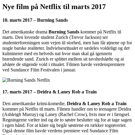
Nye film på Netflix til marts 2017
10. marts 2017 – Burning Sands
Det amerikanske drama
Burning Sands
kommer på Netflix til
marts. Den lovende student Zurich (Trevor Jackson) ser
studenterforeningen som vejen til storhed, men han får øjnene op for
nogle barske realiteter. Indvielsesritualet er sædeles voldeligt og det
kulminerer med en helveds nat hvor man skal gå igennem
brændende sand. Zurich er splittet mellem sit tavshedsløfte og at
afsløre de stigende vold i ritualet. Filmen havde verdenspremiere
ved Sundance Film Festivalen i januar.
17. marts 2017 – Deidra & Laney Rob a Train
Den amerikanske krimi-komedie,
Deidra & Laney Rob a Train
kommer på Netflix til marts. Filmen handler om to teenagere Deidra
(Ashleigh Murray) og Laney (Rachel Crow), hvis mor er i fængsel.
Regningerne vælter ind og de to søstre beslutter sig for at tage sagen
i egen hånd. For at klare sig begår søstrene en rækker togrøverier.
Også denne film havde verdens premiere ved Sundance Film