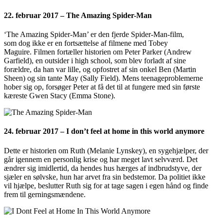
22. februar 2017 – The Amazing Spider-Man
‘The Amazing Spider-Man’ er den fjerde Spider-Man-film,
som dog ikke er en fortsættelse af filmene med Tobey
Maguire. Filmen fortæller historien om Peter Parker (Andrew
Garfield), en outsider i high school, som blev forladt af sine
forældre, da han var lille, og opfostret af sin onkel Ben (Martin
Sheen) og sin tante May (Sally Field). Mens teenageproblemerne
hober sig op, forsøger Peter at få det til at fungere med sin første
kæreste Gwen Stacy (Emma Stone).
24. februar 2017 – I don’t feel at home in this world anymore
Dette er historien om Ruth (Melanie Lynskey), en sygehjælper, der
går igennem en personlig krise og har meget lavt selvværd. Det
ændrer sig imidlertid, da hendes hus hærges af indbrudstyve, der
sjæler en sølvske, hun har arvet fra sin bedstemor. Da politiet ikke
vil hjælpe, beslutter Ruth sig for at tage sagen i egen hånd og finde
frem til gerningsmændene.