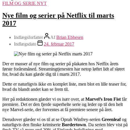
FILM OG SERIE NYT
Nye film og serier på Netflix til marts
2017
Indlægsforfatter
Af
Brian Ebbesen
Indlægsdato
24. februar 2017
Der er masser af nye film og serier på plakaten hos Netflix årets
første forårsmåned. Streamingtjenesten har netop løftet lidt af sløret
for, hvad du kan glæde dig til i marts 2017.
Dette er naturligvis ikke en komplet liste, men blot en lille teaser for,
hvad du blandt andet kan se frem til.
Her på redaktionen glæder vi os især over, at
Marvel’s Iron Fist
får
premiere. Det er den fjerde superhelte serie og leder op til den helt
nye Marvel-serie, der forventes at få premiere senere på året.
Derudover glæder vi os til at se Oprah Winfrey-serien
Greenleaf
og
naturligvis den finske krimiserie
Bordertown
. Da serien blev vist på
finsk TV så mere end 20% af Finlands befolkning med.