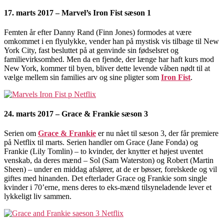
17. marts 2017 – Marvel’s Iron Fist sæson 1
Femten år efter Danny Rand (Finn Jones) formodes at være
omkommet i en flyulykke, vender han på mystisk vis tilbage til New
York City, fast besluttet på at genvinde sin fødselsret og
familievirksomhed. Men da en fjende, der længe har haft kurs mod
New York, kommer til byen, bliver dette levende våben nødt til at
vælge mellem sin families arv og sine pligter som
Iron Fist
.
24. marts 2017 – Grace & Frankie sæson 3
Serien om
Grace & Frankie
er nu nået til sæson 3, der får premiere
på Netflix til marts. Serien handler om Grace (Jane Fonda) og
Frankie (Lily Tomlin) – to kvinder, der knytter et højest uventet
venskab, da deres mænd – Sol (Sam Waterston) og Robert (Martin
Sheen) – under en middag afslører, at de er bøsser, forelskede og vil
giftes med hinanden. Det efterlader Grace og Frankie som single
kvinder i 70’erne, mens deres to eks-mænd tilsyneladende lever et
lykkeligt liv sammen.