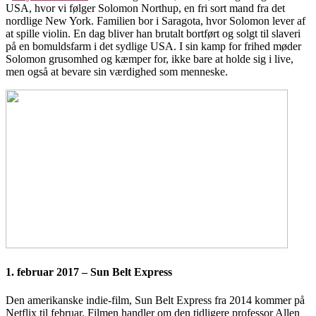
USA, hvor vi følger Solomon Northup, en fri sort mand fra det
nordlige New York. Familien bor i Saragota, hvor Solomon lever af
at spille violin. En dag bliver han brutalt bortført og solgt til slaveri
på en bomuldsfarm i det sydlige USA. I sin kamp for frihed møder
Solomon grusomhed og kæmper for, ikke bare at holde sig i live,
men også at bevare sin værdighed som menneske.
1. februar 2017 – Sun Belt Express
Den amerikanske indie-film, Sun Belt Express fra 2014 kommer på
Netflix til februar. Filmen handler om den tidligere professor Allen