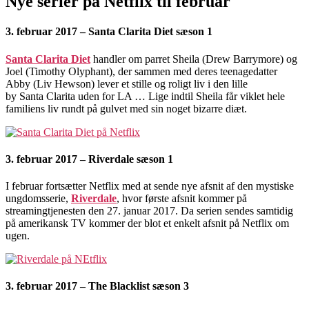
Nye serier på Netflix til februar
3. februar 2017 – Santa Clarita Diet sæson 1
Santa Clarita Diet
handler om parret Sheila (Drew Barrymore) og
Joel (Timothy Olyphant), der sammen
med
deres teenagedatter
Abby (Liv Hewson) lever et stille og roligt liv i den lille
by
Santa
Clarita
uden for LA … Lige indtil Sheila får viklet hele
familiens liv rundt på gulvet med sin noget bizarre diæt.
3. februar 2017 – Riverdale sæson 1
I februar fortsætter Netflix med at sende nye afsnit af den mystiske
ungdomsserie,
Riverdale
, hvor første afsnit kommer på
streamingtjenesten den 27. januar 2017. Da serien sendes samtidig
på amerikansk TV kommer der blot et enkelt afsnit på Netflix om
ugen.
3. februar 2017 – The Blacklist sæson 3