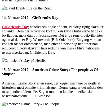
som han også selv har instrueret.
14. februar 2017 – Girlfriend’s Day
Girldriend’s Day
handler om nogle af dem, vi aldrig rigtig skænker
en tanke: Dem der skriver de kort du kan købe i butikkerne til f.eks
bryllupper, mors dag og fødselsdage? Det er de rene ordekvilibrister
og en af dem er Ray Wentworth (Bob Odenkirk). En gang var han
kongen blandt ordsmedene, men efter en personlig nedtur er han
reduceret til kort-skriver. Hans redning kan måske blive nationens
nyeste mærkedag: Girlfriend’s Day.
15. februar 2017 – American Crime Story: The people vs OJ
Simpson
American Crime Story er en serie, der kigger nærmere på nogle af
historiens mest omtalte kriminalsager. Denne gang er det måske den
mest kendte af dem alle. Sagen mod den kendte amerikanske
basketball-stjerne, O. J. Simpson.