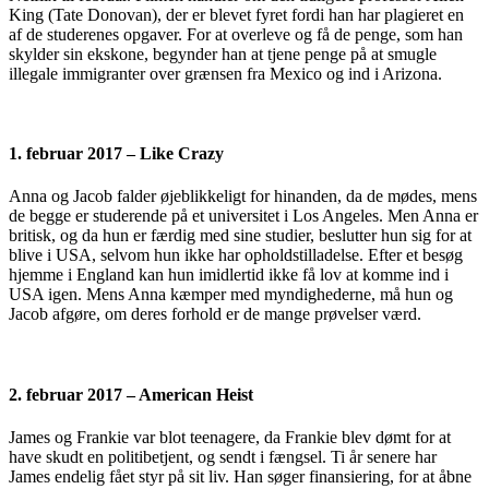
King (Tate Donovan), der er blevet fyret fordi han har plagieret en
af de studerenes opgaver. For at overleve og få de penge, som han
skylder sin ekskone, begynder han at tjene penge på at smugle
illegale immigranter over grænsen fra Mexico og ind i Arizona.
1. februar 2017 – Like Crazy
Anna og Jacob falder øjeblikkeligt for hinanden, da de mødes, mens
de begge er studerende på et universitet i Los Angeles. Men Anna er
britisk, og da hun er færdig med sine studier, beslutter hun sig for at
blive i USA, selvom hun ikke har opholdstilladelse. Efter et besøg
hjemme i England kan hun imidlertid ikke få lov at komme ind i
USA igen. Mens Anna kæmper med myndighederne, må hun og
Jacob afgøre, om deres forhold er de mange prøvelser værd.
2. februar 2017 – American Heist
James og Frankie var blot teenagere, da Frankie blev dømt for at
have skudt en politibetjent, og sendt i fængsel. Ti år senere har
James endelig fået styr på sit liv. Han søger finansiering, for at åbne