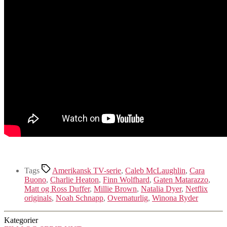
Tags
Amerikansk TV-serie
,
Caleb McLaughlin
,
Cara
Buono
,
Charlie Heaton
,
Finn Wolfhard
,
Gaten Matarazzo
,
Matt og Ross Duffer
,
Millie Brown
,
Natalia Dyer
,
Netflix
originals
,
Noah Schnapp
,
Overnaturlig
,
Winona Ryder
Kategorier