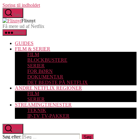
Spring til indholdet
Søg
Flixnyt
Få mere ud af Netflix
Menu
GUIDES
FILM & SERIER
FILM
BLOCKBUSTERE
SERIER
FOR BØRN
DOKUMENTAR
DET BEDSTE PÅ NETFLIX
ANDRE NETFLIX REGIONER
FILM
SERIER
STREAMINGTJENESTER
TEKNIK
IP-TV TV-PAKKER
Søg
Søg efter: