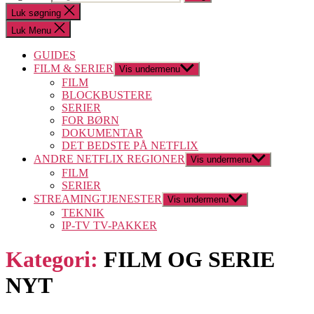
Luk søgning
Luk Menu
GUIDES
FILM & SERIER
Vis undermenu
FILM
BLOCKBUSTERE
SERIER
FOR BØRN
DOKUMENTAR
DET BEDSTE PÅ NETFLIX
ANDRE NETFLIX REGIONER
Vis undermenu
FILM
SERIER
STREAMINGTJENESTER
Vis undermenu
TEKNIK
IP-TV TV-PAKKER
Kategori:
FILM OG SERIE
NYT