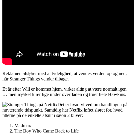
Reklamen afslører med al tydelighed, at vendes verden op og ned,
når Stranger Things vender tilbage.
Et år efter Will er kommet hjem, virker alting at være normalt igen
… men mørket lurer lige under overfladen og truer hele Hawkins.
Det er hvad vi ved om handlingen på
nuværende tidspunkt. Samtidig har Netflix løftet sløret for, hvad
titlerne på de enkelte afsnit i sæon 2 bliver:
Madmax
The Boy Who Came Back to Life