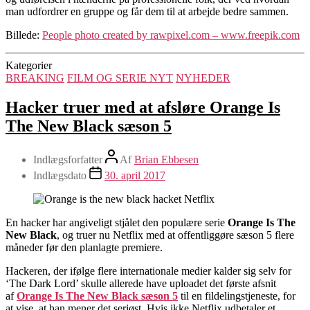
man udfordrer en gruppe og får dem til at arbejde bedre sammen.
Billede:
People photo created by rawpixel.com – www.freepik.com
Kategorier
BREAKING
FILM OG SERIE NYT
NYHEDER
Hacker truer med at afsløre Orange Is
The New Black sæson 5
Indlægsforfatter
Af
Brian Ebbesen
Indlægsdato
30. april 2017
En hacker har angiveligt stjålet den populære serie
Orange Is The
New Black
, og truer nu Netflix med at offentliggøre sæson 5 flere
måneder før den planlagte premiere.
Hackeren, der ifølge flere internationale medier kalder sig selv for
‘The Dark Lord’ skulle allerede have uploadet det første afsnit
af
Orange Is The New Black sæson 5
til en fildelingstjeneste, for
at vise, at han mener det seriøst. Hvis ikke Netflix udbetaler et