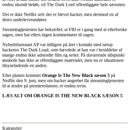
endnu ukendt beløb, vil The Dark Lord offentliggøre hele sæsonen.
Det er ikke Netflix selv der er blevet hacket, men derimod en af
deres underleverandører.
Streamingtjenesten har bekræftet, at FBI er i gang med at efterforske
sagen, men har ellers ingen kommentarer til sagen.
Nyhedsbureauet AP var tidligere på året i kontakt med netop
hackeren The Dark Load, som hævdede at han var i besiddelse af
mange endnu ikke udsendte film og serier. På daværende tidspunkt
ønskede han ikke at offentliggøre materialet, men nu er situationen
tilsyneladende en anden.
Efter planen kommer
Orange Is The New Black sæson 5
på
Netflix den 9. juni, men om hacker angrebet får streamingtjenesten
til at ændre på premieredatoen, er endnu uvist.
LÆS ALT OM ORANGE IS THE NEW BLACK SÆSON 5
Kategorier