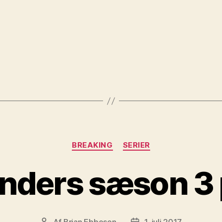
Kategorier
BREAKING
SERIER
nders sæson 3 
Af
Brian Ebbesen
1. juli 2017