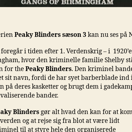
erien
Peaky Blinders
sæson 3
kan nu ses på N
 foregår i tiden efter 1. Verdenskrig – i 1920’
gham, hvor den kriminelle familie Shelby stå
n for the
Peaky Blinders
. Den
kriminel bande
et sit navn, fordi de har syet barberblade ind 
n på deres kasketter og brugt dem i gadekam
valiserende bander.
aky Blinders
gør alt hvad den kan for at k
verden og at rejse sig fra blot at være lidt
minel til at styre hele den organiserede