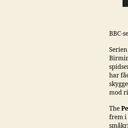
BBC-s
Serien
Birmin
spidse
har få
skygge
mod ri
The
Pe
frem i 
småkri