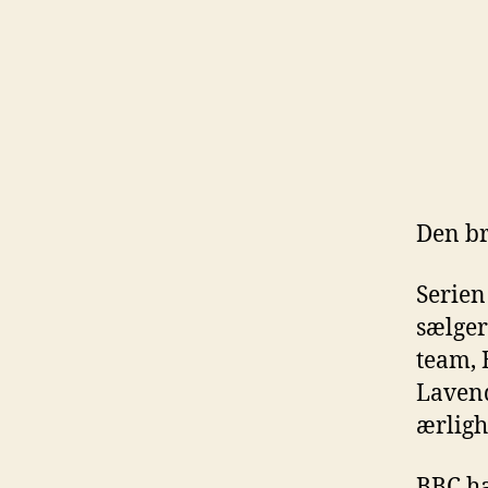
Den br
Serien
sælger
team, 
Lavend
ærligh
BBC ha