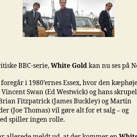
itiske BBC-serie,
White Gold
kan nu ses på Ne
 foregår i 1980’ernes Essex, hvor den kæphøj
 Vincent Swan (Ed Westwick) og hans skrupel
Brian Fitzpatrick (James Buckley) og Martin
er (Joe Thomas) vil gøre alt for et salg – og
ed spiller ingen rolle.
r allerede meldt ud, at der kommer en
Whit