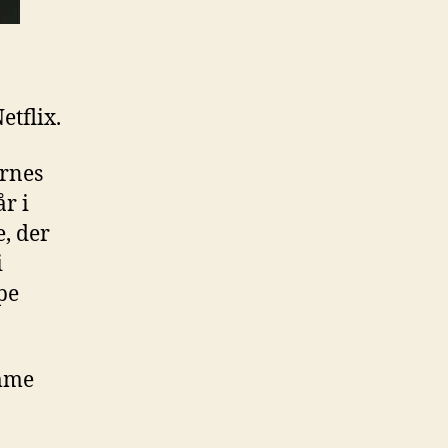
etflix.
ernes
r i
, der
i
pe
omme