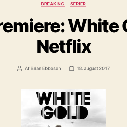
Kategorier
BREAKING
SERIER
remiere: White 
Netflix
Af
Brian Ebbesen
18. august 2017
Indlægsforfatter
Indlægsdato