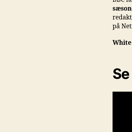
sæson
redakt
på Netf
White
Se 