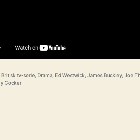
,
Britisk tv-serie
,
Drama
,
Ed Westwick
,
James Buckley
,
Joe T
ey Cocker