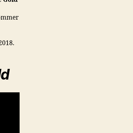
ommer
2018.
ld