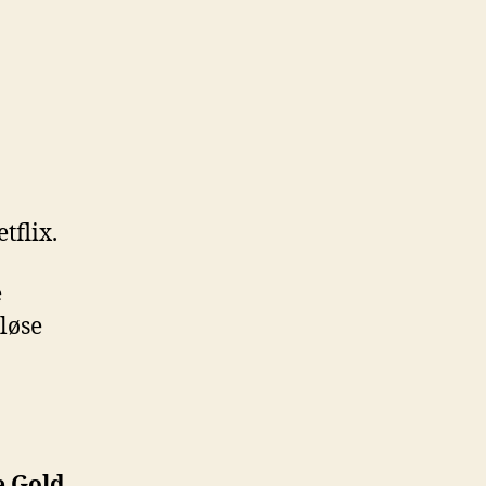
tflix.
e
løse
e Gold