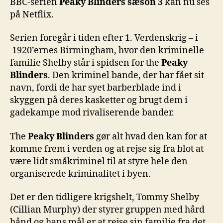
BBC-serien
Peaky Blinders
sæson 3
kan nu ses
på Netflix.
Serien foregår i tiden efter 1. Verdenskrig – i
1920’ernes Birmingham, hvor den kriminelle
familie Shelby står i spidsen for the
Peaky
Blinders
. Den
kriminel bande, der har fået sit
navn, fordi de har syet barberblade ind i
skyggen på deres kasketter og brugt dem i
gadekampe mod rivaliserende bander.
The
Peaky Blinders
gør alt hvad den kan for at
komme frem i verden og at rejse sig fra blot at
være lidt småkriminel til at styre hele den
organiserede kriminalitet i byen.
Det er den tidligere krigshelt, Tommy Shelby
(Cillian Murphy) der styrer gruppen med hård
hånd og hans mål er at rejse sin familie fra det