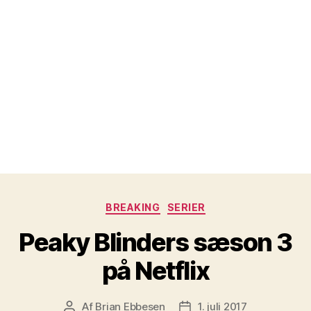
Kategorier
BREAKING
SERIER
Peaky Blinders sæson 3
på Netflix
Af
Brian Ebbesen
1. juli 2017
Indlægsforfatter
Indlægsdato