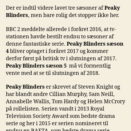
Der er indtil videre lavet tre sæsoner af
Peaky
Blinders
, men bare rolig det stopper ikke her.
BBC 2 meddelte allerede i foråret 2016, at tv-
stationen havde bestilt endnu to sæsoner af
denne fantastiske serie.
Peaky Blinders sæson
4
bliver optaget i foråret 2017 og kommer
derfor først på britisk tv i slutningen af 2017.
Peaky Blinders sæson 5
må vi formentlig
vente med at se til slutningen af 2018.
Peaky Blinders
er skrevet af Steven Knight og
har blandt andre Cillian Murphy, Sam Neill,
Annabelle Wallis, Tom Hardy og Helen McCrory
på rollelisten. Serien vandt i 2013 Royal
Television Society Award som bedste drama
serie og her i 2015 er serien nomineret til
endnu en BAFTA, som bedste drama serie.