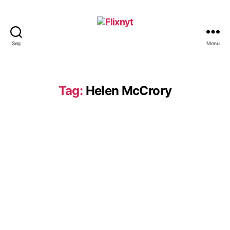
Søg
Menu
Flixnyt
Tag:
Helen McCrory