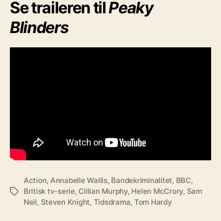
Se traileren til
Peaky
Blinders
Action
,
Annabelle Wallis
,
Bandekriminalitet
,
BBC
,
Britisk tv-serie
,
Cillian Murphy
,
Helen McCrory
,
Sam
Tags
Neil
,
Steven Knight
,
Tidsdrama
,
Tom Hardy