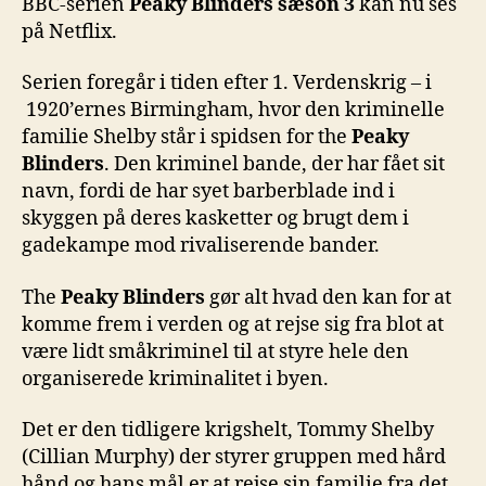
BBC-serien
Peaky Blinders
sæson 3
kan nu ses
på Netflix.
Serien foregår i tiden efter 1. Verdenskrig – i
1920’ernes Birmingham, hvor den kriminelle
familie Shelby står i spidsen for the
Peaky
Blinders
. Den
kriminel bande, der har fået sit
navn, fordi de har syet barberblade ind i
skyggen på deres kasketter og brugt dem i
gadekampe mod rivaliserende bander.
The
Peaky Blinders
gør alt hvad den kan for at
komme frem i verden og at rejse sig fra blot at
være lidt småkriminel til at styre hele den
organiserede kriminalitet i byen.
Det er den tidligere krigshelt, Tommy Shelby
(Cillian Murphy) der styrer gruppen med hård
hånd og hans mål er at rejse sin familie fra det