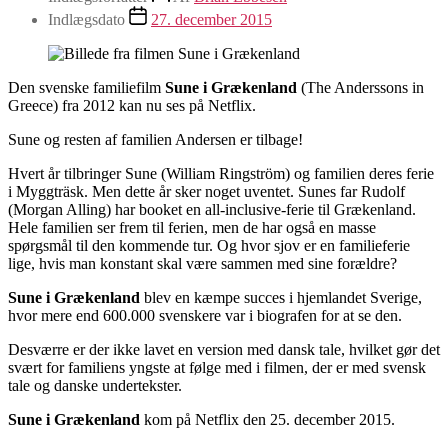
Indlægsdato
27. december 2015
Den svenske familiefilm
Sune i Grækenland
(The Anderssons in
Greece) fra 2012 kan nu ses på Netflix.
Sune og resten af familien Andersen er tilbage!
Hvert år tilbringer Sune (
William Ringström)
og familien deres ferie
i Myggträsk. Men dette år sker noget uventet. Sunes far Rudolf
(
Morgan Alling)
har booket en all-inclusive-ferie til Grækenland.
Hele familien ser frem til ferien, men de har også en masse
spørgsmål til den kommende tur. Og hvor sjov er en familieferie
lige, hvis man konstant skal være sammen med sine forældre?
Sune i Grækenland
blev en kæmpe succes i hjemlandet Sverige,
hvor mere end 600.000 svenskere var i biografen for at se den.
Desværre er der ikke lavet en version med dansk tale, hvilket gør det
svært for familiens yngste at følge med i filmen, der er med svensk
tale og danske undertekster.
Sune i Grækenland
kom på Netflix den 25. december 2015.