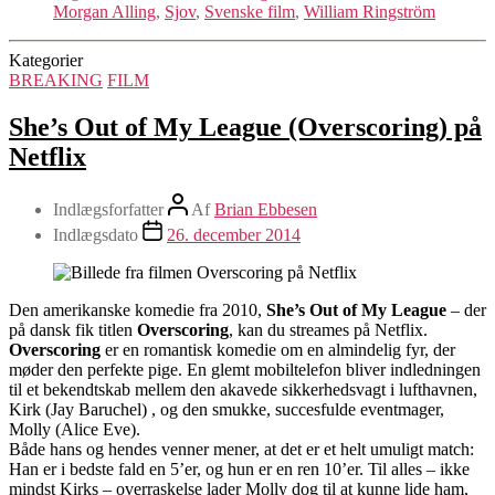
Morgan Alling
,
Sjov
,
Svenske film
,
William Ringström
Kategorier
BREAKING
FILM
She’s Out of My League (Overscoring) på
Netflix
Indlægsforfatter
Af
Brian Ebbesen
Indlægsdato
26. december 2014
Den amerikanske komedie fra 2010,
She’s Out of My League
– der
på dansk fik titlen
Overscoring
, kan du streames på Netflix.
Overscoring
er en romantisk komedie om en almindelig fyr, der
møder den perfekte pige. En glemt mobiltelefon bliver indledningen
til et bekendtskab mellem den akavede sikkerhedsvagt i lufthavnen,
Kirk (Jay Baruchel) , og den smukke, succesfulde eventmager,
Molly (Alice Eve).
Både hans og hendes venner mener, at det er et helt umuligt match:
Han er i bedste fald en 5’er, og hun er en ren 10’er. Til alles – ikke
mindst Kirks – overraskelse lader Molly dog til at kunne lide ham,