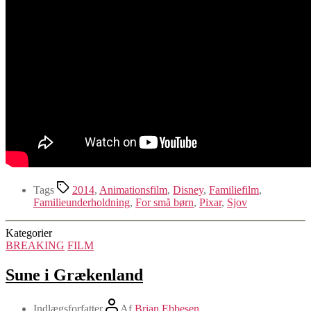
Tags
2014
,
Animationsfilm
,
Disney
,
Familiefilm
,
Familieunderholdning
,
For små børn
,
Pixar
,
Sjov
Kategorier
BREAKING
FILM
Sune i Grækenland
Indlægsforfatter
Af
Brian Ebbesen