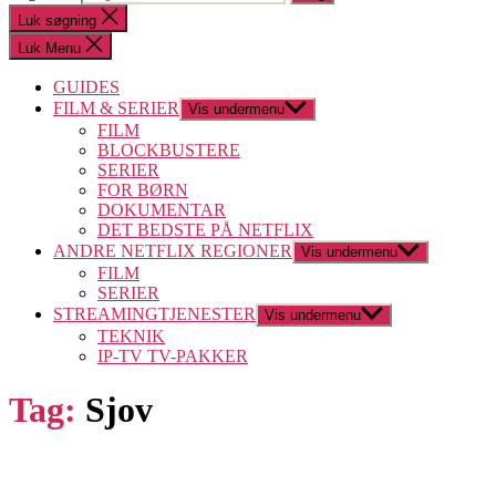
Luk søgning
Luk Menu
GUIDES
FILM & SERIER
Vis undermenu
FILM
BLOCKBUSTERE
SERIER
FOR BØRN
DOKUMENTAR
DET BEDSTE PÅ NETFLIX
ANDRE NETFLIX REGIONER
Vis undermenu
FILM
SERIER
STREAMINGTJENESTER
Vis undermenu
TEKNIK
IP-TV TV-PAKKER
Tag:
Sjov