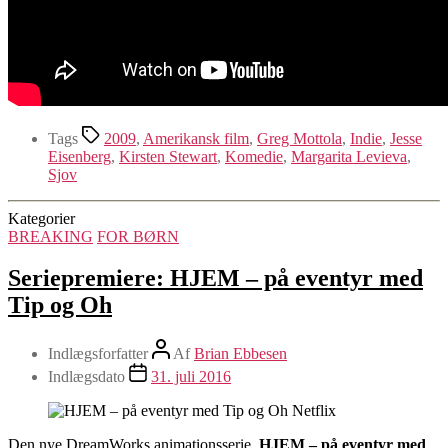
Tags
2009
,
Amerikansk film
,
Greg Mottola
,
Indie
,
Jesse
Eisenberg
,
Kirsten Stewart
,
Komedie
,
Margarita Levieva
,
Sjov
Kategorier
BREAKING
FOR BØRN
Seriepremiere: HJEM – på eventyr med
Tip og Oh
Indlægsforfatter
Af
Brian Ebbesen
Indlægsdato
31. juli 2016
Den nye DreamWorks animationsserie,
HJEM – på eventyr med