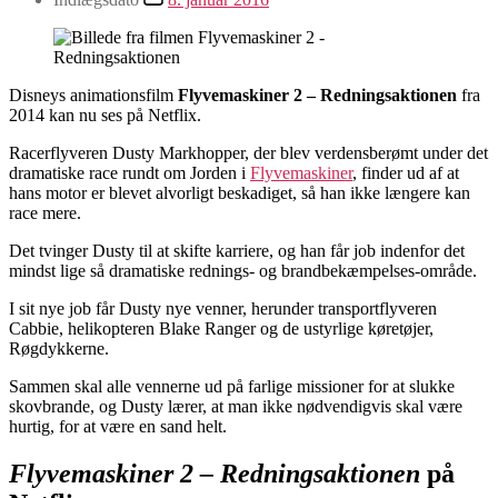
Disneys animationsfilm
Flyvemaskiner 2 – Redningsaktionen
fra
2014 kan nu ses på Netflix.
Racerflyveren Dusty Markhopper, der blev verdensberømt under det
dramatiske race rundt om Jorden i
Flyvemaskiner
, finder ud af at
hans motor er blevet alvorligt beskadiget, så han ikke længere kan
race mere.
Det tvinger Dusty til at skifte karriere, og han får job indenfor det
mindst lige så dramatiske rednings- og brandbekæmpelses-område.
I sit nye job får Dusty nye venner, herunder transportflyveren
Cabbie, helikopteren Blake Ranger og de ustyrlige køretøjer,
Røgdykkerne.
Sammen skal alle vennerne ud på farlige missioner for at slukke
skovbrande, og Dusty lærer, at man ikke nødvendigvis skal være
hurtig, for at være en sand helt.
Flyvemaskiner 2 – Redningsaktionen
på