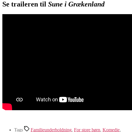
Se traileren til
Sune i Grækenland
Tags
Familieunderholdning
,
For store børn
,
Komedie
,