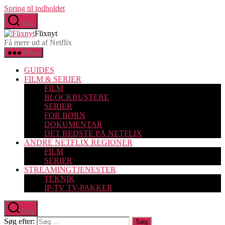
Spring til indholdet
Søg
Flixnyt
Få mere ud af Netflix
Menu
GUIDES
FILM & SERIER
FILM
BLOCKBUSTERE
SERIER
FOR BØRN
DOKUMENTAR
DET BEDSTE PÅ NETFLIX
ANDRE NETFLIX REGIONER
FILM
SERIER
STREAMINGTJENESTER
TEKNIK
IP-TV TV-PAKKER
Søg
Søg efter: