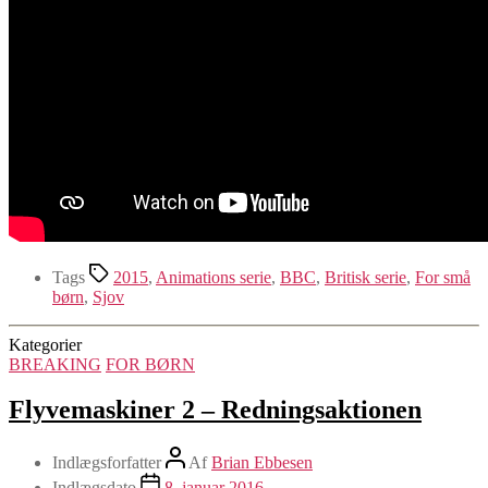
Tags
2015
,
Animations serie
,
BBC
,
Britisk serie
,
For små
børn
,
Sjov
Kategorier
BREAKING
FOR BØRN
Flyvemaskiner 2 – Redningsaktionen
Indlægsforfatter
Af
Brian Ebbesen
Indlægsdato
8. januar 2016