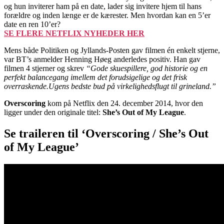
og hun inviterer ham på en date, lader sig invitere hjem til hans
forældre og inden længe er de kærester. Men hvordan kan en 5’er
date en ren 10’er?
SE FLERE NETFLIX NYHEDER HER
Mens både Politiken og Jyllands-Posten gav filmen én enkelt stjerne,
var BT’s anmelder Henning Høeg anderledes positiv. Han gav
filmen 4 stjerner og skrev
“Gode skuespillere, god historie og en
perfekt balancegang imellem det forudsigelige og det frisk
overraskende.Ugens bedste bud på virkelighedsflugt til grineland.”
Overscoring
kom på Netflix den 24. december 2014, hvor den
ligger under den originale titel:
She’s Out of My League
.
Se traileren til ‘Overscoring / She’s Out
of My League’