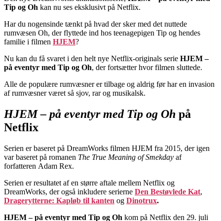
Tip og Oh
kan nu ses eksklusivt på Netflix.
Har du nogensinde tænkt på hvad der sker med det nuttede
rumvæsen Oh, der flyttede ind hos teenagepigen Tip og hendes
familie i filmen
HJEM
?
Nu kan du få svaret i den helt nye Netflix-originals serie
HJEM –
på eventyr med Tip og Oh
, der fortsætter hvor filmen sluttede.
Alle de populære rumvæsner er tilbage og aldrig før har en invasion
af rumvæsner været så sjov, rar og musikalsk.
HJEM – på eventyr med Tip og Oh
på
Netflix
Serien er baseret på DreamWorks filmen HJEM fra 2015, der igen
var baseret på romanen
The True Meaning of Smekday
af
forfatteren Adam Rex.
Serien er resultatet af en større aftale mellem Netflix og
DreamWorks, der også inkludere serierne
Den Bestøvlede Kat
,
Dragerytterne: Kapløb til kanten
og
Dinotrux
.
HJEM – på eventyr med Tip og Oh
kom på Netflix den 29. juli