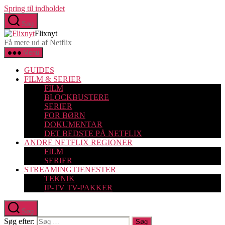
Spring til indholdet
Søg
Flixnyt
Få mere ud af Netflix
Menu
GUIDES
FILM & SERIER
FILM
BLOCKBUSTERE
SERIER
FOR BØRN
DOKUMENTAR
DET BEDSTE PÅ NETFLIX
ANDRE NETFLIX REGIONER
FILM
SERIER
STREAMINGTJENESTER
TEKNIK
IP-TV TV-PAKKER
Søg
Søg efter: