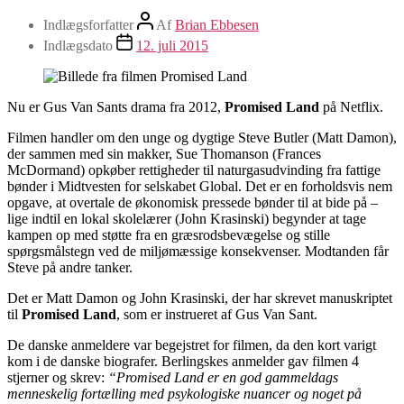
Indlægsforfatter
Af
Brian Ebbesen
Indlægsdato
12. juli 2015
Nu er Gus Van Sants drama fra 2012,
Promised Land
på Netflix.
Filmen handler om den unge og dygtige Steve Butler (Matt Damon),
der sammen med sin makker, Sue Thomanson (Frances
McDormand) opkøber rettigheder til naturgasudvinding fra fattige
bønder i Midtvesten for selskabet Global. Det er en forholdsvis nem
opgave, at overtale de økonomisk pressede bønder til at bide på –
lige indtil en lokal skolelærer (John Krasinski) begynder at tage
kampen op med støtte fra en græsrodsbevægelse og stille
spørgsmålstegn ved de miljømæssige konsekvenser. Modtanden får
Steve på andre tanker.
Det er Matt Damon og John Krasinski, der har skrevet manuskriptet
til
Promised Land
, som er instrueret af Gus Van Sant.
De danske anmeldere var begejstret for filmen, da den kort varigt
kom i de danske biografer. Berlingskes anmelder gav filmen 4
stjerner og skrev:
“Promised Land er en god gammeldags
menneskelig fortælling med psykologiske nuancer og noget på