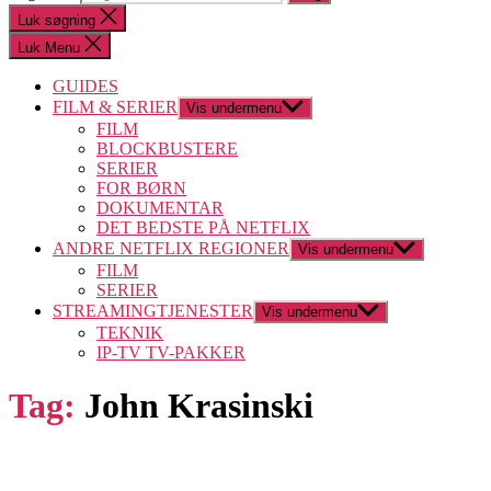
Luk søgning
Luk Menu
GUIDES
FILM & SERIER
Vis undermenu
FILM
BLOCKBUSTERE
SERIER
FOR BØRN
DOKUMENTAR
DET BEDSTE PÅ NETFLIX
ANDRE NETFLIX REGIONER
Vis undermenu
FILM
SERIER
STREAMINGTJENESTER
Vis undermenu
TEKNIK
IP-TV TV-PAKKER
Tag:
John Krasinski