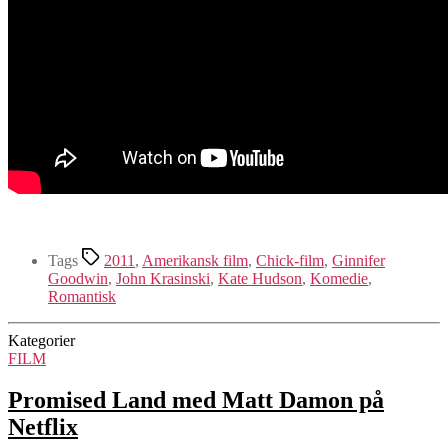
Tags
2011
,
Amerikansk film
,
Chick-film
,
Ginnifer
Goodwin
,
John Krasinski
,
Kate Hudson
,
Komedie
,
Romantisk
Kategorier
FILM
Promised Land med Matt Damon på
Netflix