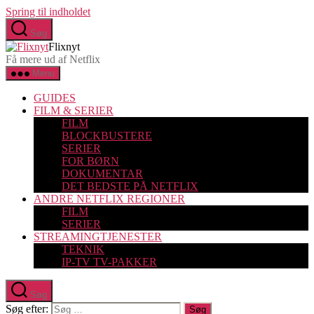
Spring til indholdet
Søg
Flixnyt
Få mere ud af Netflix
Menu
GUIDES
FILM & SERIER
FILM
BLOCKBUSTERE
SERIER
FOR BØRN
DOKUMENTAR
DET BEDSTE PÅ NETFLIX
ANDRE NETFLIX REGIONER
FILM
SERIER
STREAMINGTJENESTER
TEKNIK
IP-TV TV-PAKKER
Søg
Søg efter: