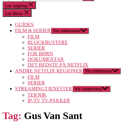
Luk søgning
Luk Menu
GUIDES
FILM & SERIER
Vis undermenu
FILM
BLOCKBUSTERE
SERIER
FOR BØRN
DOKUMENTAR
DET BEDSTE PÅ NETFLIX
ANDRE NETFLIX REGIONER
Vis undermenu
FILM
SERIER
STREAMINGTJENESTER
Vis undermenu
TEKNIK
IP-TV TV-PAKKER
Tag:
Gus Van Sant