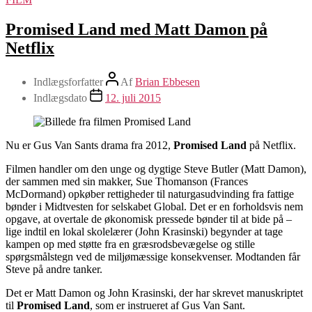
Promised Land med Matt Damon på
Netflix
Indlægsforfatter
Af
Brian Ebbesen
Indlægsdato
12. juli 2015
Nu er Gus Van Sants drama fra 2012,
Promised Land
på Netflix.
Filmen handler om den unge og dygtige Steve Butler (Matt Damon),
der sammen med sin makker, Sue Thomanson (Frances
McDormand) opkøber rettigheder til naturgasudvinding fra fattige
bønder i Midtvesten for selskabet Global. Det er en forholdsvis nem
opgave, at overtale de økonomisk pressede bønder til at bide på –
lige indtil en lokal skolelærer (John Krasinski) begynder at tage
kampen op med støtte fra en græsrodsbevægelse og stille
spørgsmålstegn ved de miljømæssige konsekvenser. Modtanden får
Steve på andre tanker.
Det er Matt Damon og John Krasinski, der har skrevet manuskriptet
til
Promised Land
, som er instrueret af Gus Van Sant.