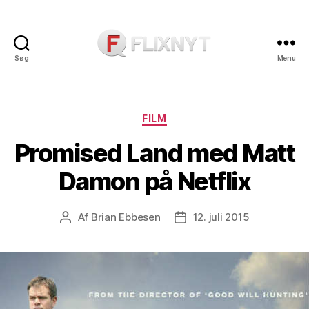
Søg
Menu
Flixnyt
Kategorier
FILM
Promised Land med Matt
Damon på Netflix
Af
Brian Ebbesen
12. juli 2015
Indlægsforfatter
Indlægsdato