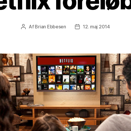
tflix forelø
Af
Brian Ebbesen
12. maj 2014
Indlægsforfatter
Indlægsdato