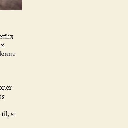
tflix
ix
 denne
roner
os
il, at