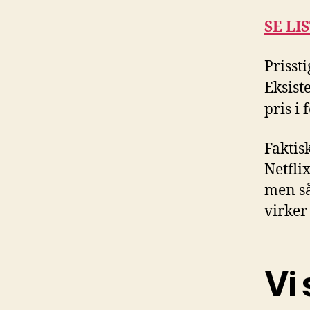
SE LI
Prisst
Eksist
pris i 
Faktis
Netfli
men så
virker
Vi 