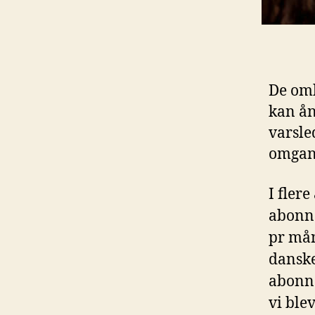
De omk
kan ån
varsle
omgan
I fler
abonne
pr mån
danske
abonne
vi ble