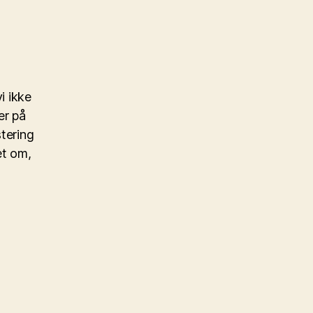
i ikke
er på
stering
et om,