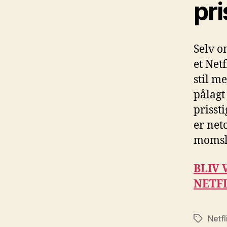
pri
Selv om
et Netf
stil m
pålagt
prisst
er net
momsl
BLIV 
NETF
Netfl
Tags