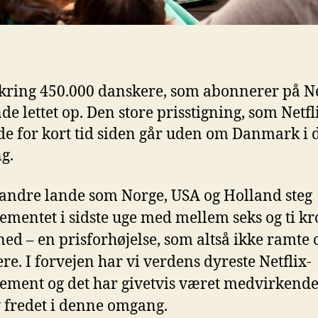
ring 450.000 danskere, som abonnerer på Ne
de lettet op. Den store prisstigning, som Netfl
de for kort tid siden går uden om Danmark i
g.
e andre lande som Norge, USA og Holland steg
mentet i sidste uge med mellem seks og ti k
ed – en prisforhøjelse, som altså ikke ramte 
re. I forvejen har vi verdens dyreste Netflix-
ment og det har givetvis været medvirkende t
v fredet i denne omgang.