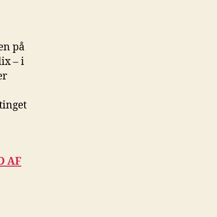
sen på
ix – i
er
tinget
D AF