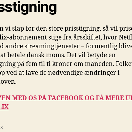
sstigning
 vi slap for den store prisstigning, så vil pri
lix-abonnement stige fra årsskiftet, hvor Netfl
ed andre streamingtjenester – formentlig bliv
 at betale dansk moms. Det vil betyde en
igning på fem til ti kroner om måneden. Folke
op ved at lave de nødvendige ændringer i
oven.
VEN MED OS PÅ FACEBOOK OG FÅ MERE U
LIX
ix