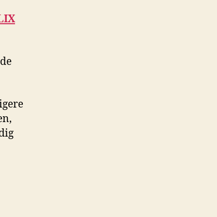
LIX
nde
igere
en,
dig