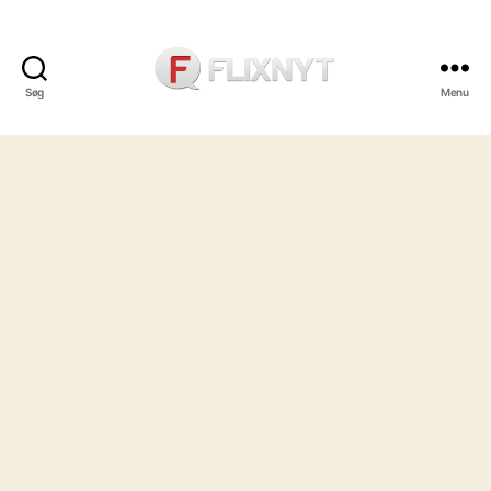
Søg
Menu
Flixnyt