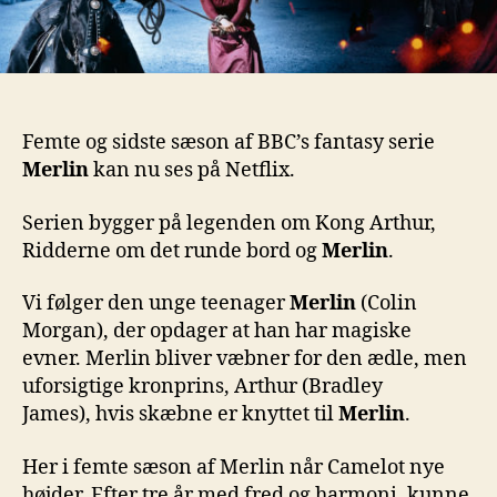
Femte og sidste
sæson af BBC’s fantasy serie
Merlin
kan nu ses på Netflix.
Serien bygger på legenden om Kong Arthur,
Ridderne om det runde bord og
Merlin
.
Vi følger den unge teenager
Merlin
(Colin
Morgan), der opdager at han har magiske
evner. Merlin bliver væbner for den ædle, men
uforsigtige kronprins, Arthur (Bradley
James),
hvis skæbne er knyttet til
Merlin
.
Her i femte sæson af Merlin når Camelot nye
højder. Efter tre år med fred og harmoni, kunne