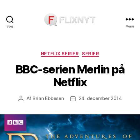
Søg
Menu
Flixnyt
Kategorier
NETFLIX SERIER
SERIER
BBC-serien Merlin på
Netflix
Af
Brian Ebbesen
24. december 2014
Indlægsforfatter
Indlægsdato