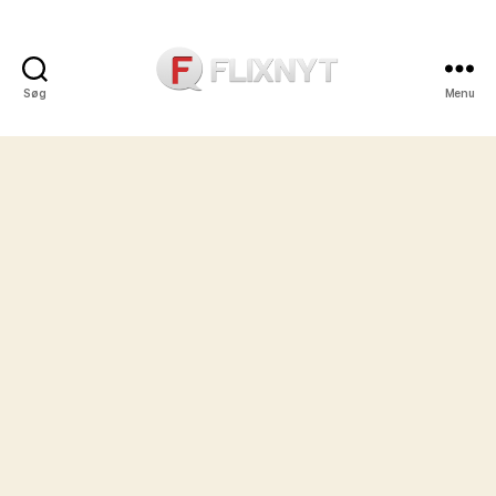
Søg
Menu
Flixnyt