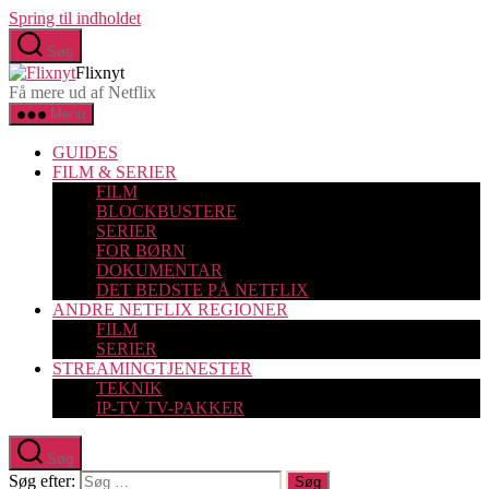
Spring til indholdet
Søg
Flixnyt
Få mere ud af Netflix
Menu
GUIDES
FILM & SERIER
FILM
BLOCKBUSTERE
SERIER
FOR BØRN
DOKUMENTAR
DET BEDSTE PÅ NETFLIX
ANDRE NETFLIX REGIONER
FILM
SERIER
STREAMINGTJENESTER
TEKNIK
IP-TV TV-PAKKER
Søg
Søg efter: