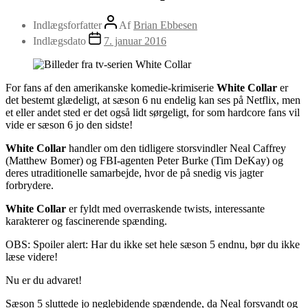
Indlægsforfatter
Af
Brian Ebbesen
Indlægsdato
7. januar 2016
For fans af den amerikanske komedie-krimiserie
White Collar
er
det bestemt glædeligt, at sæson 6 nu endelig kan ses på Netflix, men
et eller andet sted er det også lidt sørgeligt, for som hardcore fans vil
vide er sæson 6 jo den sidste!
White Collar
handler om den tidligere storsvindler Neal Caffrey
(Matthew Bomer) og FBI-agenten Peter Burke (Tim DeKay) og
deres utraditionelle samarbejde, hvor de på snedig vis jagter
forbrydere.
White Collar
er fyldt med overraskende twists, interessante
karakterer og fascinerende spænding.
OBS: Spoiler alert: Har du ikke set hele sæson 5 endnu, bør du ikke
læse videre!
Nu er du advaret!
Sæson 5 sluttede jo neglebidende spændende, da Neal forsvandt og