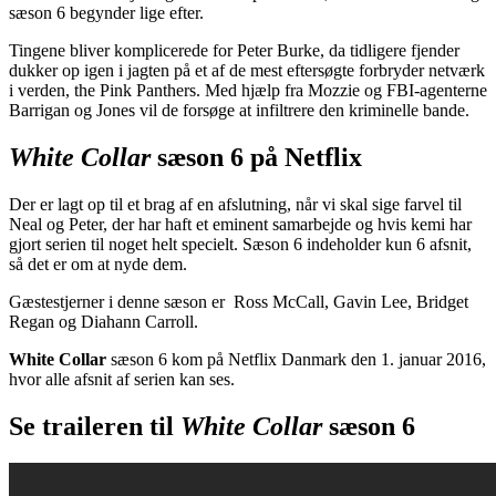
sæson 6 begynder lige efter.
Tingene bliver komplicerede for Peter Burke, da tidligere fjender
dukker op igen i jagten på et af de mest eftersøgte forbryder netværk
i verden, the Pink Panthers. Med hjælp fra Mozzie og FBI-agenterne
Barrigan og Jones vil de forsøge at infiltrere den kriminelle bande.
White Collar
sæson 6 på Netflix
Der er lagt op til et brag af en afslutning, når vi skal sige farvel til
Neal og Peter, der har haft et eminent samarbejde og hvis kemi har
gjort serien til noget helt specielt. Sæson 6 indeholder kun 6 afsnit,
så det er om at nyde dem.
Gæstestjerner i denne sæson er Ross McCall, Gavin Lee, Bridget
Regan og Diahann Carroll.
White Collar
sæson 6 kom på Netflix Danmark den 1. januar 2016,
hvor alle afsnit af serien kan ses.
Se traileren til
White Collar
sæson 6