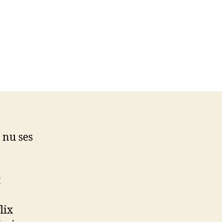
 nu ses
t
lix