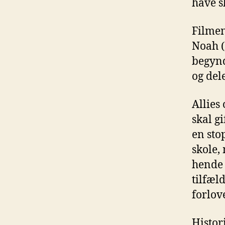
have s
Filmen
Noah (
begynd
og de
Allies
skal g
en stop
skole,
hende 
tilfæl
forlove
Histor