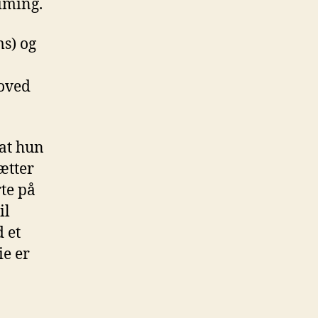
timing.
s) og
hoved
 at hun
ætter
rte på
il
d et
ie er