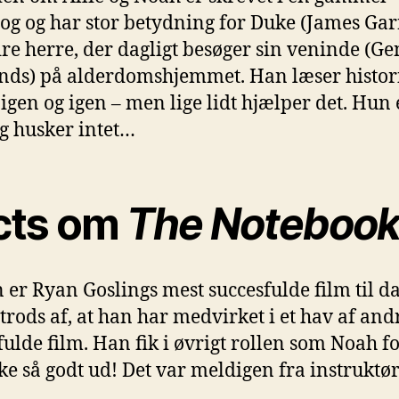
og og har stor betydning for Duke (James Gar
re herre, der dagligt besøger sin veninde (Ge
ds) på alderdomshjemmet. Han læser histor
igen og igen – men lige lidt hjælper det. Hun 
og husker intet…
cts om
The Noteboo
 er Ryan Goslings mest succesfulde film til da
 trods af, at han har medvirket i et hav af and
fulde film. Han fik i øvrigt rollen som Noah f
ke så godt ud! Det var meldigen fra instruktø