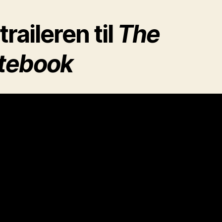
traileren til
The
tebook