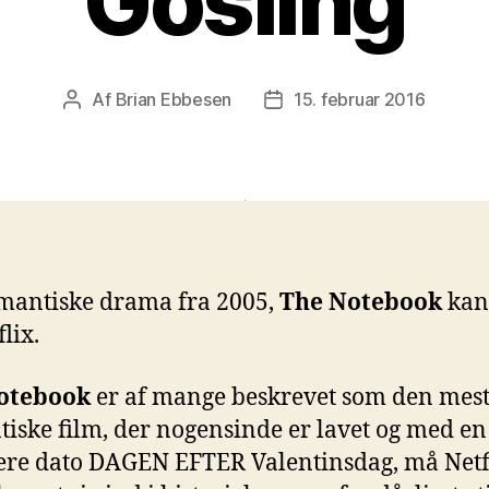
Gosling
Af
Brian Ebbesen
15. februar 2016
Indlægsforfatter
Indlægsdato
mantiske drama fra 2005,
The Notebook
kan
lix.
otebook
er af mange beskrevet som den mes
iske film, der nogensinde er lavet og med en
re dato DAGEN EFTER Valentinsdag, må Netf