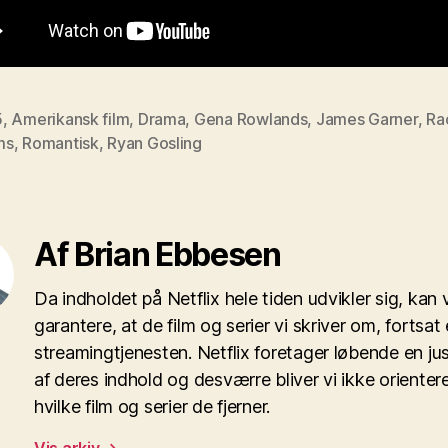
5
,
Amerikansk film
,
Drama
,
Gena Rowlands
,
James Garner
,
Ra
ms
,
Romantisk
,
Ryan Gosling
Af Brian Ebbesen
Da indholdet på Netflix hele tiden udvikler sig, kan v
garantere, at de film og serier vi skriver om, fortsat 
streamingtjenesten. Netflix foretager løbende en ju
af deres indhold og desværre bliver vi ikke orienter
hvilke film og serier de fjerner.
Vis arkiv
→