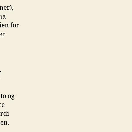
ner),
na
ien for
er
k
to og
re
ordi
ren.