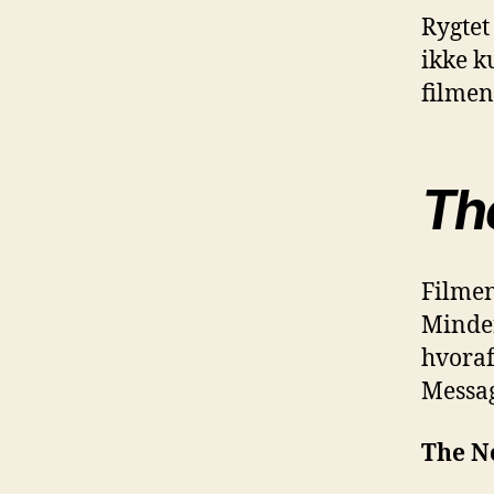
Rygtet
ikke k
filmen
Th
Filmen
Minder
hvoraf
Messag
The N