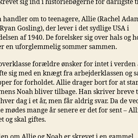
krevet sig ind i historiebøgerne for dårligste 
 handler om to teenagere, Allie (Rachel Adam
Ryan Gosling), der lever i det sydlige USA i
elsen af 1940. De forelsker sig over hals og 
ler en uforglemmelig sommer sammen.
 overklasse forældre ønsker for intet i verden
ifte sig med en knægt fra arbejderklassen og s
per for forholdet. Allie drager bort for at sta
 mens Noah bliver tilbage. Han skriver breve t
hver dag i et år, men får aldrig svar. Da de ve
de mødes mange år senere er det for sent – All
t og skal giftes.
ien om Allie og Noah er skrevet i en gammel