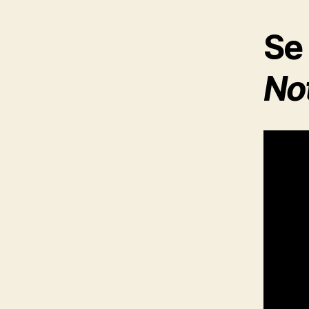
Se 
No