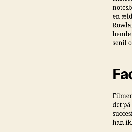
notesb
en æld
Rowlan
hende 
senil 
Fa
Filmen
det på
succes
han ik