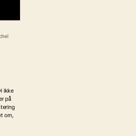
chel
i ikke
er på
stering
et om,