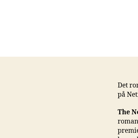
Det ro
på Netf
The N
romant
premie