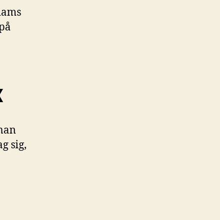
Adams
 på
x
oman
g sig,