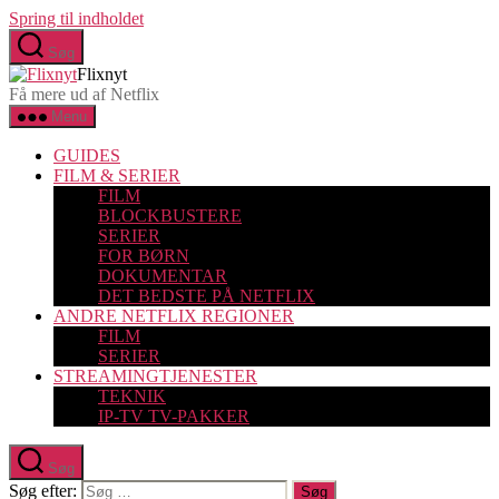
Spring til indholdet
Søg
Flixnyt
Få mere ud af Netflix
Menu
GUIDES
FILM & SERIER
FILM
BLOCKBUSTERE
SERIER
FOR BØRN
DOKUMENTAR
DET BEDSTE PÅ NETFLIX
ANDRE NETFLIX REGIONER
FILM
SERIER
STREAMINGTJENESTER
TEKNIK
IP-TV TV-PAKKER
Søg
Søg efter: