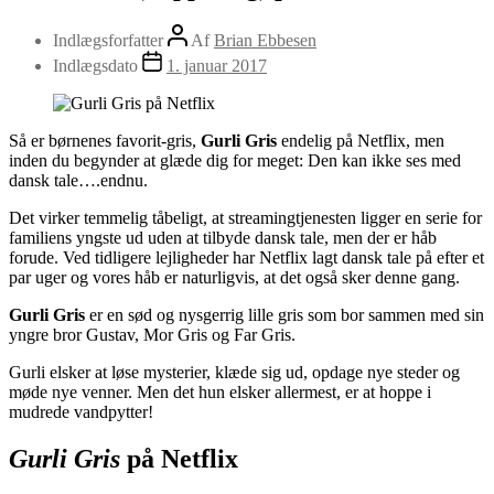
Indlægsforfatter
Af
Brian Ebbesen
Indlægsdato
1. januar 2017
Så er børnenes favorit-gris,
Gurli Gris
endelig på Netflix, men
inden du begynder at glæde dig for meget: Den kan ikke ses med
dansk tale….endnu.
Det virker temmelig tåbeligt, at streamingtjenesten ligger en serie for
familiens yngste ud uden at tilbyde dansk tale, men der er håb
forude. Ved tidligere lejligheder har Netflix lagt dansk tale på efter et
par uger og vores håb er naturligvis, at det også sker denne gang.
Gurli Gris
er en sød og nysgerrig lille gris som bor sammen med sin
yngre bror Gustav, Mor Gris og Far Gris.
Gurli elsker at løse mysterier, klæde sig ud, opdage nye steder og
møde nye venner. Men det hun elsker allermest, er at hoppe i
mudrede vandpytter!
Gurli Gris
på Netflix