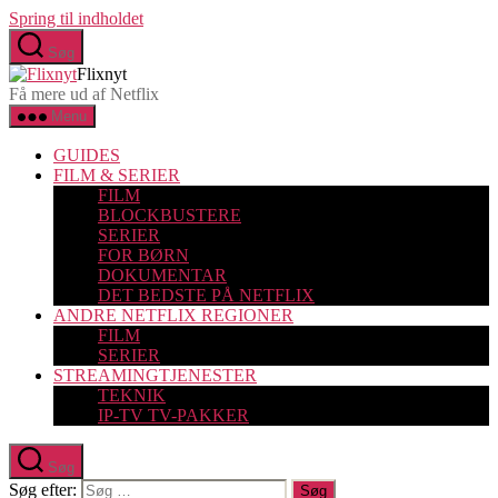
Spring til indholdet
Søg
Flixnyt
Få mere ud af Netflix
Menu
GUIDES
FILM & SERIER
FILM
BLOCKBUSTERE
SERIER
FOR BØRN
DOKUMENTAR
DET BEDSTE PÅ NETFLIX
ANDRE NETFLIX REGIONER
FILM
SERIER
STREAMINGTJENESTER
TEKNIK
IP-TV TV-PAKKER
Søg
Søg efter: