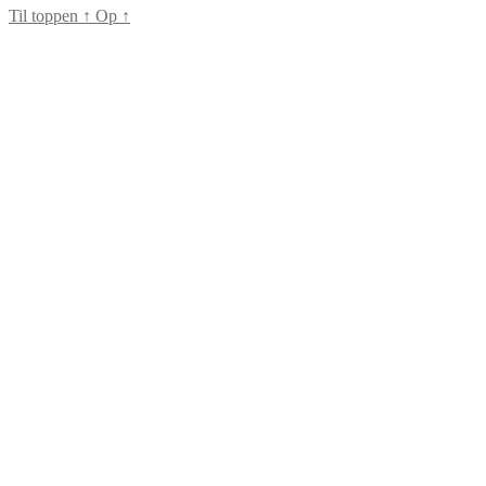
Til toppen
↑
Op
↑