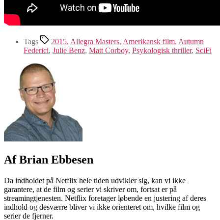
Tags
2015
,
Allegra Masters
,
Amerikansk film
,
Autumn
Federici
,
Julie Benz
,
Matt Corboy
,
Psykologisk thriller
,
SciFi
Af Brian Ebbesen
Da indholdet på Netflix hele tiden udvikler sig, kan vi ikke
garantere, at de film og serier vi skriver om, fortsat er på
streamingtjenesten. Netflix foretager løbende en justering af deres
indhold og desværre bliver vi ikke orienteret om, hvilke film og
serier de fjerner.