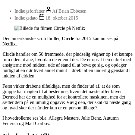
Indlægsforfatter
Af
Brian Ebbesen
Indlægsdato
18. oktober 2015
Den amerikanske sci-fi thriller,
Circle
fra 2015 kan nu ses på
Netflix.
Circle
handler om 50 fremmede, der pludselig vågner op i et kæmpe
rum uden at ane, hvordan de er endt der. De er opsat i en cirkel med
ansigterne mod midten, ude af stand til at bevæge sig, og opdager
hurtigt at én dør hvert andet minut – dræbt af en underlig genstand i
midten af cirklen.
Først virker drabene tilfældige, men de finder ud af, at de som
gruppe har magten til at bestemme, hvem det næste offer bliver.
Dermed har de en mulighed for at kontrollere maskinen, men det
sætter dem på en umulig opgave: Vælg den, der skal dø næste gang
og hvad sker der når der kun er en person tilbage?
I hovedrollerne ses bl.a. Allegra Masters, Julie Benz, Autumn
Federici og Matt Corboy.