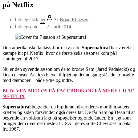
på Netflix
Indlægsforfatter
Af
Brian Ebbesen
Indlægsdato
2. april 2014
Den amerikanske fantasy-horror tv-serie
Supernatural
har været et
kæmpe hit på Netflix, hvor de første seks sæsoner kom på i
slutningen af 2013.
Nu er den syvende sæson om de to brødre Sam (Jared Padalecki) og
Dean (Jensen Ackles) blevet tilføjet og denne gang slås de to brødre
mod dæmoner – både ydre og indre.
BLIV VEN MED OS PÅ FACEBOOK OG FÅ MERE UD AF
NETFLIX
Supernatural
begynder da brødrene mister deres mor til mørkets
kræfter og siden forsvinder også deres far. De får Sam og Dean til at
begynde en voldsom jagt på spøgelser og onde ånder. En jagt som
bringer dem over det meste af USA i deres sorte Chevrolet Impala
fra 1967.