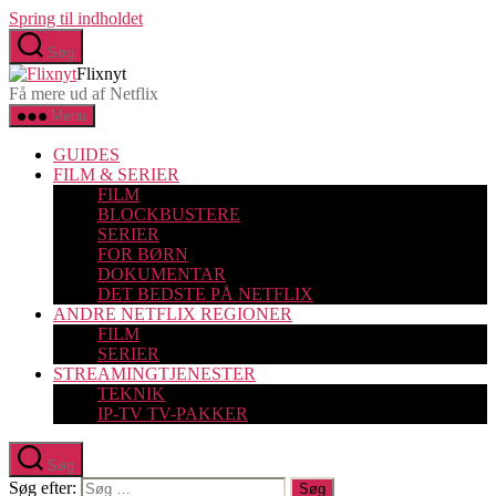
Spring til indholdet
Søg
Flixnyt
Få mere ud af Netflix
Menu
GUIDES
FILM & SERIER
FILM
BLOCKBUSTERE
SERIER
FOR BØRN
DOKUMENTAR
DET BEDSTE PÅ NETFLIX
ANDRE NETFLIX REGIONER
FILM
SERIER
STREAMINGTJENESTER
TEKNIK
IP-TV TV-PAKKER
Søg
Søg efter: