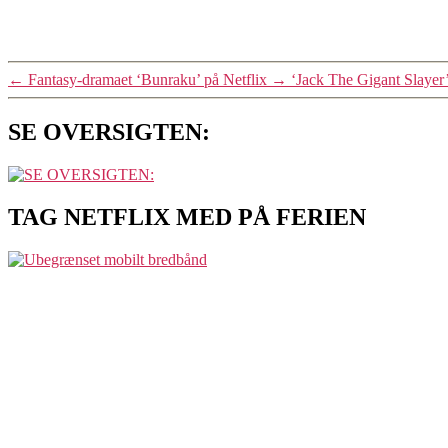
←
Fantasy-dramaet ‘Bunraku’ på Netflix
→
‘Jack The Gigant Slayer’ 
SE OVERSIGTEN:
TAG NETFLIX MED PÅ FERIEN