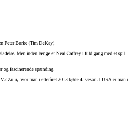
ten Peter Burke (Tim DeKay).
løsladelse. Men inden længe er Neal Caffrey i fuld gang med et spil
rer og fascinerende spænding.
 TV2 Zulu, hvor man i efteråret 2013 kørte 4. sæson. I USA er man i