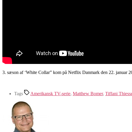
3. sæson af ‘White Collar” kom på Netflix Danmark den 22. januar 2
Tags
Amerikansk TV-serie
,
Matthew Bomer
,
Tiffani Thiess