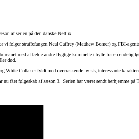
sæson af serien på den danske Netflix.
hvor vi følger straffefangen Neal Caffrey (Matthew Bomer) og FBI-agen
 bureauet med at fælde andre flygtige kriminelle i bytte for en endelig 
ller død.
, og White Collar er fyldt med overraskende twists, interessante karakte
 har nu fået følgeskab af sæson 3. Serien har været sendt herhjemme på