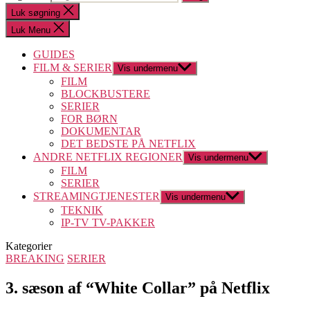
Luk søgning
Luk Menu
GUIDES
FILM & SERIER
Vis undermenu
FILM
BLOCKBUSTERE
SERIER
FOR BØRN
DOKUMENTAR
DET BEDSTE PÅ NETFLIX
ANDRE NETFLIX REGIONER
Vis undermenu
FILM
SERIER
STREAMINGTJENESTER
Vis undermenu
TEKNIK
IP-TV TV-PAKKER
Kategorier
BREAKING
SERIER
3. sæson af “White Collar” på Netflix