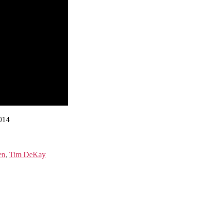
014
en
,
Tim DeKay