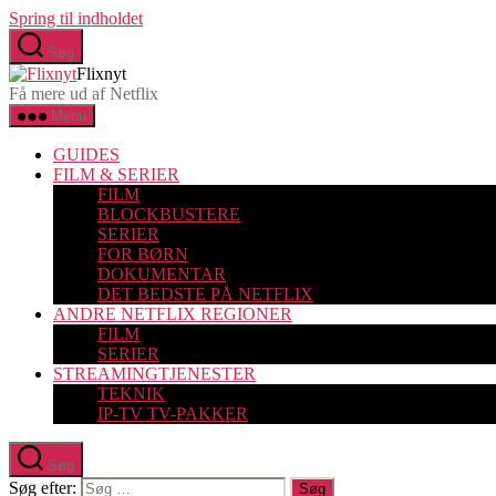
Spring til indholdet
Søg
Flixnyt
Få mere ud af Netflix
Menu
GUIDES
FILM & SERIER
FILM
BLOCKBUSTERE
SERIER
FOR BØRN
DOKUMENTAR
DET BEDSTE PÅ NETFLIX
ANDRE NETFLIX REGIONER
FILM
SERIER
STREAMINGTJENESTER
TEKNIK
IP-TV TV-PAKKER
Søg
Søg efter: