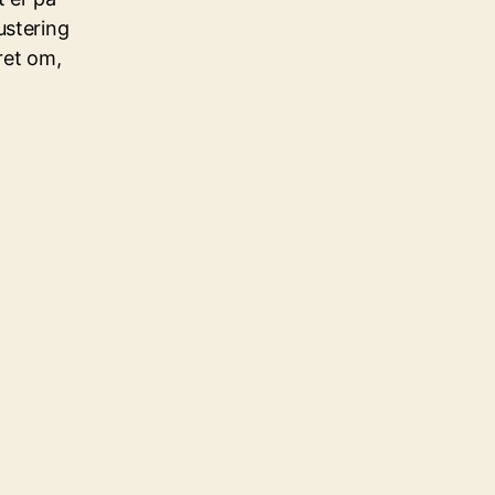
ustering
ret om,