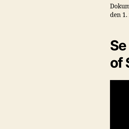
Dokum
den 1.
Se 
of 