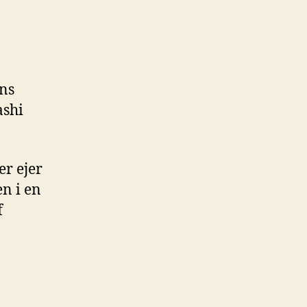
ns
ashi
er ejer
n i en
f