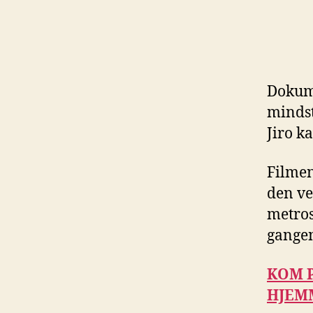
Dokum
mindst
Jiro k
Filmen
den ve
metrost
gangen
KOM P
HJEM