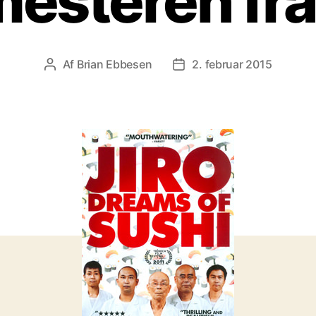
esteren fr
Af
Brian Ebbesen
2. februar 2015
Indlægsforfatter
Indlægsdato