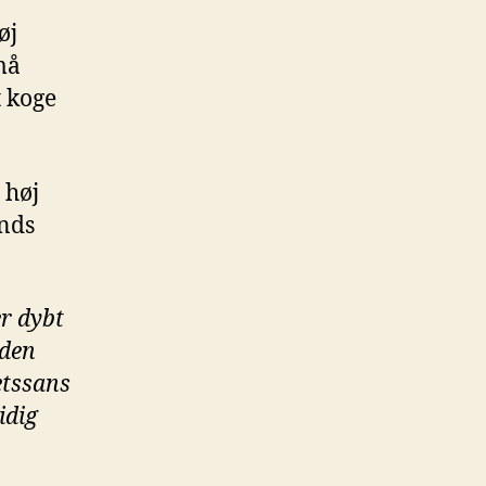
øj
må
t koge
 høj
nds
er dybt
 den
etssans
idig