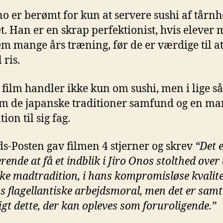
no er berømt for kun at servere sushi af tårnh
et. Han er en skrap perfektionist, hvis elever 
m mange års træning, før de er værdige til a
 ris.
film handler ikke kun om sushi, men i lige så
m de japanske traditioner samfund og en ma
ion til sig fag.
ds-Posten gav filmen 4 stjerner og skrev
“Det 
rende at få et indblik i Jiro Onos stolthed over
ke madtradition, i hans kompromisløse kvalit
s flagellantiske arbejdsmoral, men det er samt
igt dette, der kan opleves som foruroligende.”