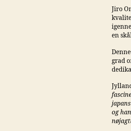
Jiro O
kvalit
igenne
en skål
Denne 
grad o
dedikat
Jyllan
fascine
japans
og han
nøjagt