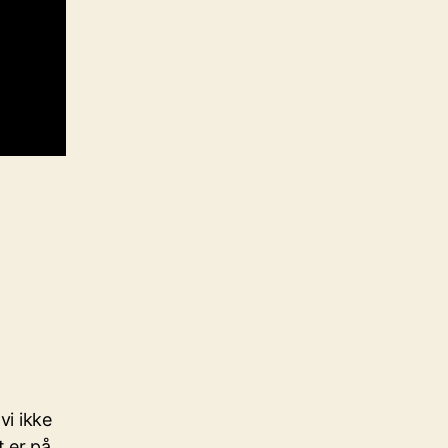
vi ikke
t er på