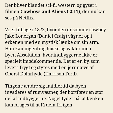
Der bliver blandet sci-fi, western og gyser i
filmen
Cowboys and Aliens
(2011), der nu kan
ses på Netflix.
Vi er tilbage i 1873, hvor den ensomme cowboy
Jake Lonergan (Daniel Craig) vågner op i
ørkenen med en mystisk lænke om sin arm.
Han kan ingenting huske og vakler ind i
byen Absolution, hvor indbyggerne ikke er
specielt imødekommende. Det er en by, som
lever i frygt og styres med en jernnæve af
Oberst Dolarhyde (Harrison Ford).
Tingene ændre sig imidlertid da byen
invaderes af rumvæsner, der bortfører en stor
del af indbyggerne. Noget tyder på, at lænken
kan bruges til at få dem fri igen.