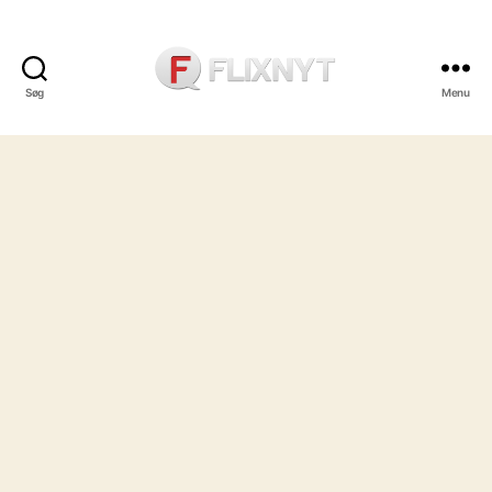
Søg
Menu
Flixnyt