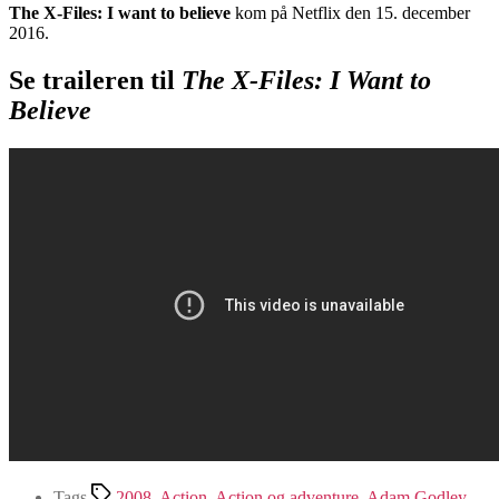
The X-Files: I want to believe
kom på Netflix den 15. december
2016.
Se traileren til
The X-Files: I Want to
Believe
Tags
2008
,
Action
,
Action og adventure
,
Adam Godley
,