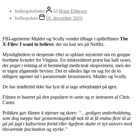
Indlægsforfatter
Af
Brian Ebbesen
Indlægsdato
16. december 2016
FBI-agenterne Mulder og Scully vender tilbage i spillefilmen
The
X-Files: I want to believe
, der nu kan ses på Netflix.
Myndighedere er desperate efter at opklare mysteriet om en gruppe
bortførte kvinder fra Virginia. En miskrediteret præst har haft syner,
der peger i retning af et hemmeligt medicinsk eksperiment, men der
er ingen afgørende beviser. Det er således lige en sag for de to
tidligere agenter ud i paranormale fænomnerer, Mulder og Scully.
De har imidlertid ikke har lyst til at tage arbejdstøjet på igen.
Filmen er baseret på den populære tv-serie og er instrueret af Chris
Carter.
Politken gav filmen 4 stjerner og skrev:
“…gedigen underholdning,
som dog næppe har gennemslagskraft nok til at få endnu flere til at
gå på jagt i kultseriens fortid eller ligefrem skabe et nyt univers med
tilsvarende fascination og styrke.”