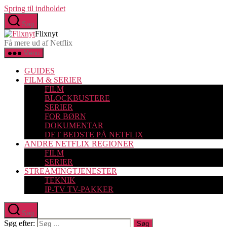
Spring til indholdet
Søg
Flixnyt
Få mere ud af Netflix
Menu
GUIDES
FILM & SERIER
FILM
BLOCKBUSTERE
SERIER
FOR BØRN
DOKUMENTAR
DET BEDSTE PÅ NETFLIX
ANDRE NETFLIX REGIONER
FILM
SERIER
STREAMINGTJENESTER
TEKNIK
IP-TV TV-PAKKER
Søg
Søg efter: