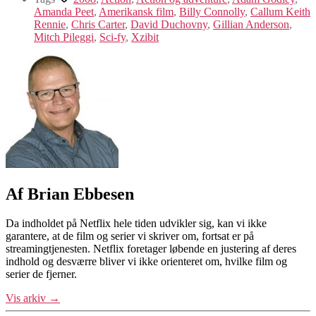
Amanda Peet
,
Amerikansk film
,
Billy Connolly
,
Callum Keith
Rennie
,
Chris Carter
,
David Duchovny
,
Gillian Anderson
,
Mitch Pileggi
,
Sci-fy
,
Xzibit
Af Brian Ebbesen
Da indholdet på Netflix hele tiden udvikler sig, kan vi ikke
garantere, at de film og serier vi skriver om, fortsat er på
streamingtjenesten. Netflix foretager løbende en justering af deres
indhold og desværre bliver vi ikke orienteret om, hvilke film og
serier de fjerner.
Vis arkiv
→