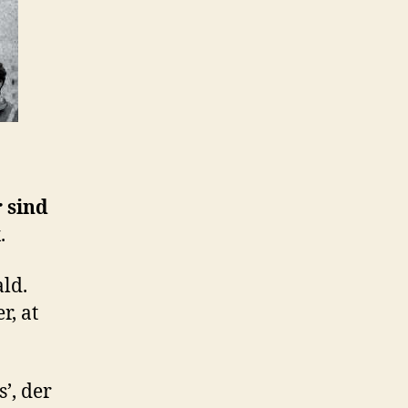
 sind
.
ald.
r, at
’, der