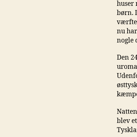
huser 
børn. D
værfte
nu har
nogle 
Den 24
uroma
Udenfo
østtys
kæmpe 
Natten
blev e
Tyskla