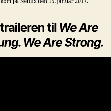
 kom på Netflix den 15. januar 2017.
traileren til
We Are
ung. We Are Strong.