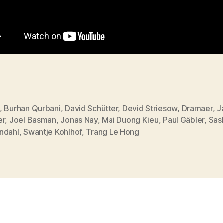
,
Burhan Qurbani
,
David Schütter
,
Devid Striesow
,
Dramaer
,
J
er
,
Joel Basman
,
Jonas Nay
,
Mai Duong Kieu
,
Paul Gäbler
,
Sas
ndahl
,
Swantje Kohlhof
,
Trang Le Hong