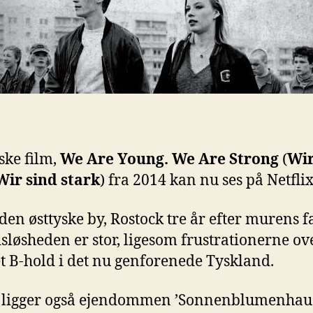
ske film,
We Are Young. We Are Strong
(
Wir
Wir sind stark
) fra 2014 kan nu ses på Netflix
 den østtyske by, Rostock tre år efter murens f
sløsheden er stor, ligesom frustrationerne ove
t B-hold i det nu genforenede Tyskland.
 ligger også ejendommen ’Sonnenblumenhaus