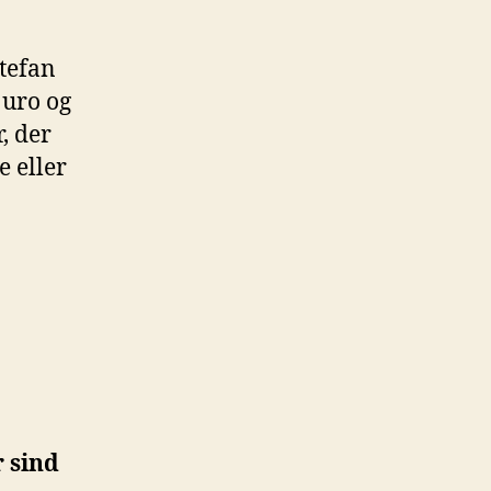
Stefan
 uro og
, der
e eller
r sind