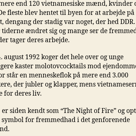
mere end 120 vietnamesiske mænd, kvinder 
e fleste blev hentet til byen for at arbejde på
t, dengang der stadig var noget, der hed DDR
 tiderne ændret sig og mange ser de fremme
der tager deres arbejde.
. august 1992 koger det hele over og unge
gere kaster molotovcocktails mod ejendomm
r står en menneskeflok på mere end 3.000
kere, der jubler og klapper, mens vietnamese
for deres liv.
 er siden kendt som “The Night of Fire” og op
t symbol for fremmedhad i det genforenede
nd.