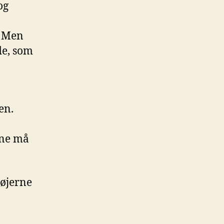
og
. Men
de, som
en.
rne må
tøjerne