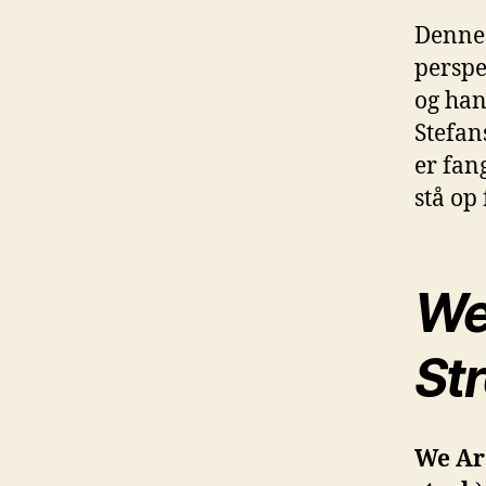
Denne 
perspe
og han
Stefan
er fan
stå op 
We
St
We Ar