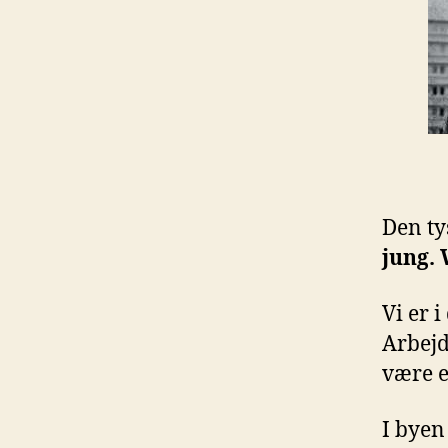
Den ty
jung. 
Vi er i
Arbejd
være e
I byen