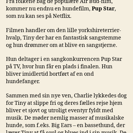
Fra folkene bag de populære Air Bud-film,
kommer nu endnu en hundefilm,
Pup Star
,
som nu kan ses på Netflix.
Filmen handler om den lille yorkshireterrier-
hvalp, Tiny der har en fantastisk sangstemme
og hun drømmer om at blive en sangstjerne.
Hun deltager i en sangkonkurrencen Pup Star
på TV, hvor hun får en plads i finalen. Hun
bliver imidlertid bortført af en ond
hundefanger.
Sammen med sin nye ven, Charlie lykkedes dog
for Tiny at slippe fri og deres fælles rejse hjem
bliver et sjovt og utroligt eventyr fyldt med
musik. De møder nemlig masser af musikalske
hunde, som f.eks. Big Ears – en bassethund, der
lærer Tiny at få soul og blues ind i sin musik. De