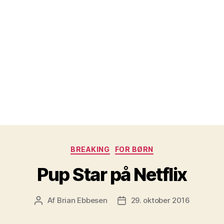
Kategorier
BREAKING
FOR BØRN
Pup Star på Netflix
Af
Brian Ebbesen
29. oktober 2016
Indlægsforfatter
Indlægsdato