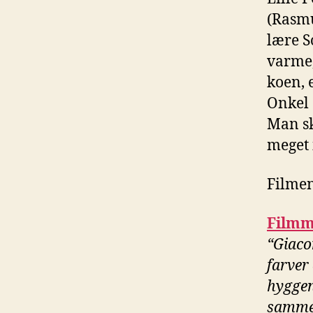
(Rasmu
lære S
varme,
koen, e
Onkel 
Man sk
meget 
Filmen
Filmm
“Giaco
farver
hyggen
sammen