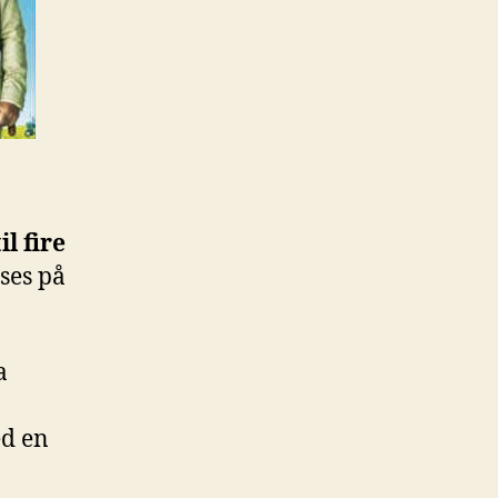
il fire
ses på
a
ed en