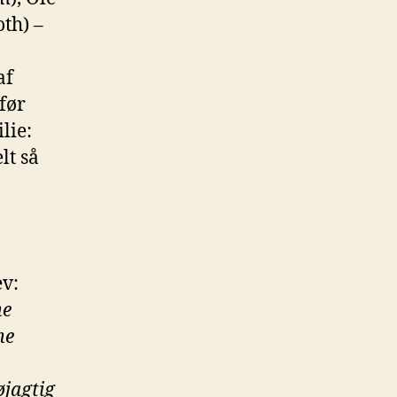
th) –
af
 før
lie:
lt så
ev:
me
me
jagtig