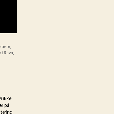
e børn
,
rt Ravn
,
i ikke
er på
stering