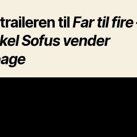
traileren til
Far til fire
kel Sofus vender
lbage