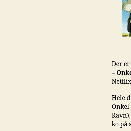
Der er
– Onke
Netflix
Hele d
Onkel 
Ravn),
ko på 