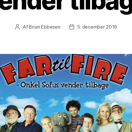
ender tilba
Af
Brian Ebbesen
5. december 2016
Indlægsforfatter
Indlægsdato