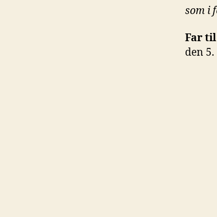
som i 
Far ti
den 5.