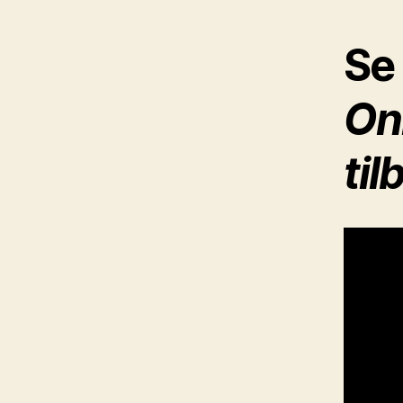
Se 
On
ti