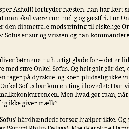
esper Asholt) fortryder næsten, han har lært s
at man skal være rummelig og gæstfri. For O
er den diametrale modsætning til elskelige O
: Sofus er sur og vrissen og han kommander
liver børnene nu hurtigt glade for – det er lid
e med sure Onkel Sofus. Og helt galt går det, 
en tager på dyrskue, og koen pludselig ikke vi
Onkel Sofus har kun én ting i hovedet: Han vi
 malkekonkurrencen. Men hvad gør man, når
lig ikke giver mælk?
Sofus’ hårdhændede forsøg hjælper ikke. Og 
Per (Sigurd Philip Dalgas), Mie (Karoline Ham