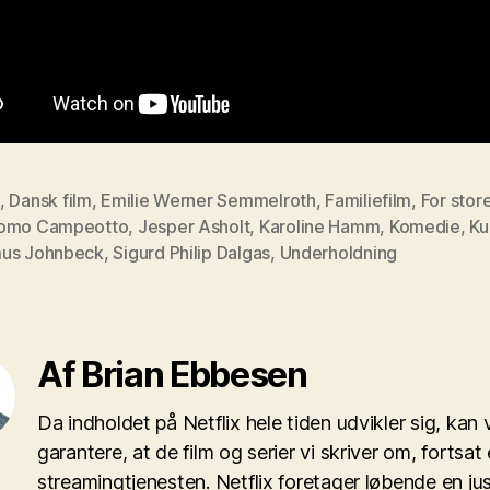
,
Dansk film
,
Emilie Werner Semmelroth
,
Familiefilm
,
For stor
omo Campeotto
,
Jesper Asholt
,
Karoline Hamm
,
Komedie
,
Ku
us Johnbeck
,
Sigurd Philip Dalgas
,
Underholdning
Af Brian Ebbesen
Da indholdet på Netflix hele tiden udvikler sig, kan v
garantere, at de film og serier vi skriver om, fortsat 
streamingtjenesten. Netflix foretager løbende en ju