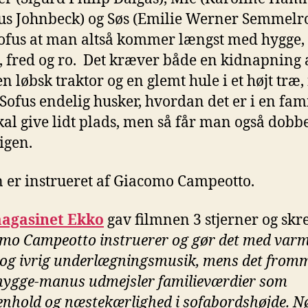
s Johnbeck) og Søs (Emilie Werner Semmelro
ofus at man altså kommer længst med hygge,
 fred og ro. Det kræver både en kidnapning 
n løbsk traktor og en glemt hule i et højt træ,
Sofus endelig husker, hvordan det er i en fami
al give lidt plads, men så får man også dobbe
igen.
 er instrueret af Giacomo Campeotto.
agasinet Ekko
gav filmnen 3 stjerner og skr
mo Campeotto instruerer og gør det med var
 og ivrig underlægningsmusik, mens det from
ygge-manus udmejsler familieværdier som
hold og næstekærlighed i sofabordshøjde. Nø