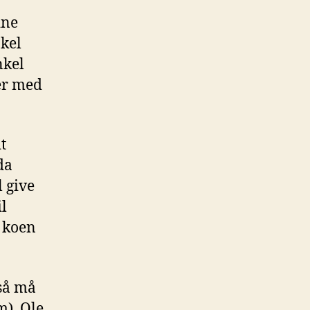
ine
nkel
nkel
er med
t
da
l give
l
 koen
så må
m), Ole