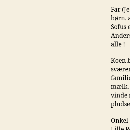
Far (J
børn, 
Sofus 
Anders
alle !
Koen b
sværer
famili
mælk. 
vinde
pludse
Onkel 
Lille 